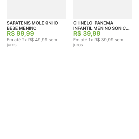
SAPATENIS MOLEKINHO
CHINELO IPANEMA
BEBE MENINO
INFANTIL MENINO SONIC
R$
99
,
99
R$
39
,
99
RUNNER
Em até
2
x
R$
49
,
99
sem
Em até
1
x
R$
39
,
99
sem
juros
juros