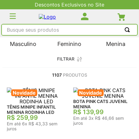
Descontos Exclusivos no Site
Busque seus produtos
TERMOS MAIS BUSCADOS
Masculino
Feminino
Menina
1
º
tênis masculino
FILTRAR
2
º
tenis feminino
3
º
kenner
1107
PRODUTOS
4
º
adidas
Novidade
Novidade
5
º
tenis
BOTA PINK CATS JUVENIL
MENINA
TÊNIS MINIPE INFANTIL
R$
139
,
99
MENINA RODINHA LED
R$
259
,
99
Em até
3
x
R$
46
,
66
sem
juros
Em até
6
x
R$
43
,
33
sem
juros