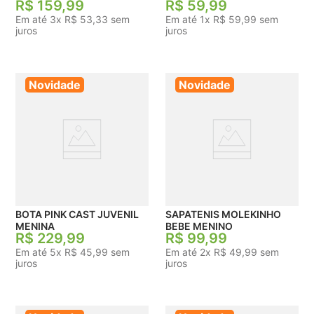
R$
159
,
99
R$
59
,
99
Em até
3
x
R$
53
,
33
sem
Em até
1
x
R$
59
,
99
sem
juros
juros
Novidade
Novidade
BOTA PINK CAST JUVENIL
SAPATENIS MOLEKINHO
MENINA
BEBE MENINO
R$
229
,
99
R$
99
,
99
Em até
5
x
R$
45
,
99
sem
Em até
2
x
R$
49
,
99
sem
juros
juros