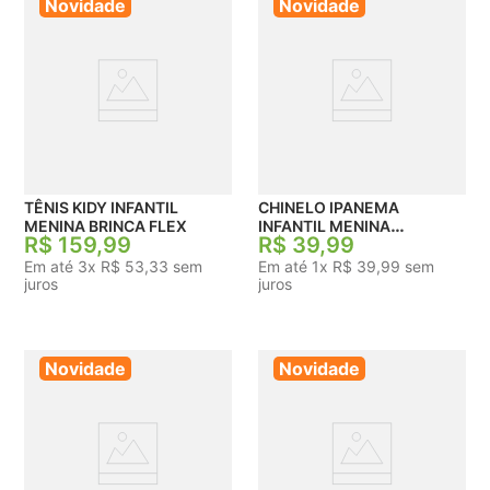
Novidade
Novidade
TÊNIS KIDY INFANTIL
CHINELO IPANEMA
MENINA BRINCA FLEX
INFANTIL MENINA
R$
159
,
99
R$
39
,
99
GUERREIRAS DO KPOP
Em até
3
x
R$
53
,
33
sem
Em até
1
x
R$
39
,
99
sem
juros
juros
Novidade
Novidade