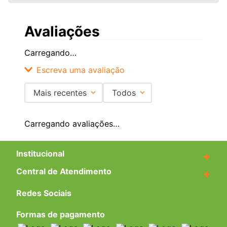
Avaliações
Carregando…
Escreva uma avaliação
Mais recentes
Todos
Adicionar avaliação
Carregando avaliações…
Título
Institucional
+
Central de Atendimento
+
Avalie o produto de 1 a 5 estrelas
★
★
★
★
★
Redes Sociais
Seu nome
Formas de pagamento