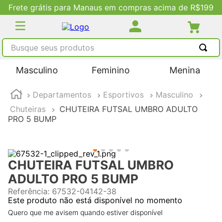
Frete grátis para Manaus em compras acima de R$199
Busque seus produtos
TERMOS MAIS BUSCADOS
Masculino
Feminino
Menina
1
º
tênis masculino
Departamentos
Esportivos
Masculino
2
º
tenis feminino
Chuteiras
CHUTEIRA FUTSAL UMBRO ADULTO
3
º
kenner
PRO 5 BUMP
4
º
adidas
5
º
tenis
CHUTEIRA FUTSAL UMBRO
ADULTO PRO 5 BUMP
Referência
:
67532-04142-38
Este produto não está disponível no momento
Quero que me avisem quando estiver disponível