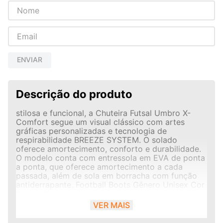
ENVIAR
Descrição do produto
stilosa e funcional, a Chuteira Futsal Umbro X-
Comfort segue um visual clássico com artes
gráficas personalizadas e tecnologia de
respirabilidade BREEZE SYSTEM. O solado
oferece amortecimento, conforto e durabilidade.
O modelo conta com entressola em EVA de ponta
a ponta, que oferece amortecimento a cada
passada, além de sola em borracha com função
antiderrapante. Football Boots Gênero Unisex Cor
Branco/Electric Purple/Azul Detalhes do produto
CABEDAL: 100% - SINTETICO FORRO: 100% -
VER MAIS
POLIESTER PALMILHA: 90% - EVA 10% -
POLIESTER SOLA: 60% - BORRACHA 40% - EVA