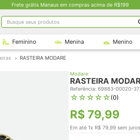
Descontos Exclu
Busque seus produtos
RMOS MAIS BUSCADOS
Feminino
Menina
Menino
tênis masculino
tenis feminino
eiras
RASTEIRA MODARE
kenner
Modare
adidas
RASTEIRA MODA
tenis
Referência
:
69883-00020-37
☆
☆
☆
☆
☆
(
0
)
R$
79
,
99
Em até
1
x
R$
79
,
99
sem juro