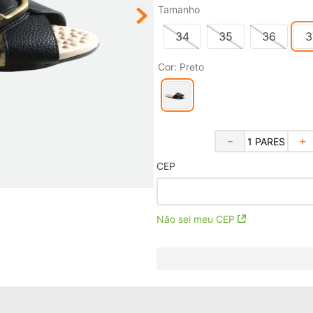
Tamanho
34
35
36
3
Cor
:
Preto
－
＋
CEP
Não sei meu CEP