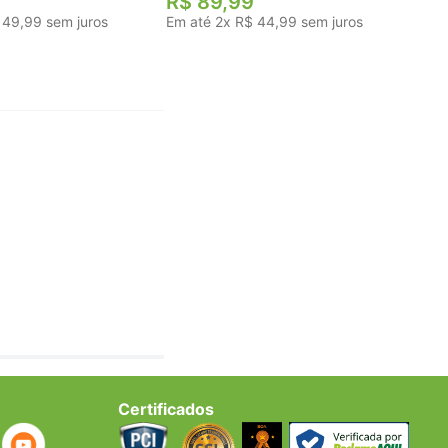
R$
89
,
99
49
,
99
sem juros
Em até
2
x
R$
44
,
99
sem juros
Certificados