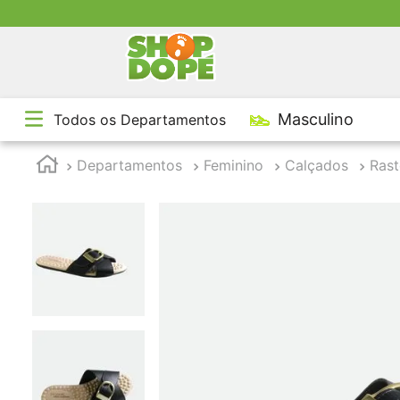
TE
Masculino
Todos os Departamentos
1
º
2
º
Departamentos
Feminino
Calçados
Rast
3
º
4
º
5
º