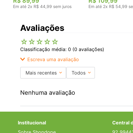
R$
89
,
99
R$
109
,
99
Em até
2
x
R$
44
,
99
sem juros
Em até
2
x
R$
54
,
99
se
Avaliações
☆
☆
☆
☆
☆
Classificação média: 0
(0 avaliações)
Escreva uma avaliação
Mais recentes
Todos
Adicionar avaliação
Nenhuma avaliação
Título
Avalie o produto de 1 a 5 estrelas
Institucional
Central 
★
★
★
★
★
Sobre Shopdope
92 9944