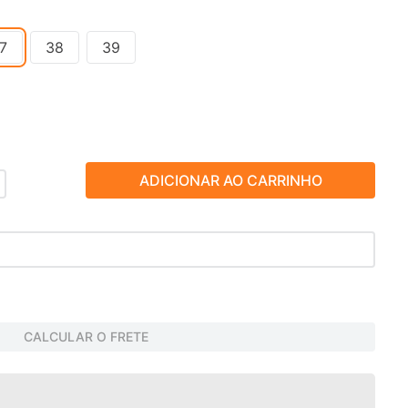
7
38
39
ADICIONAR AO CARRINHO
CALCULAR O FRETE