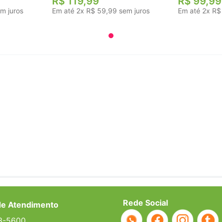
R$
119
,
99
R$
99
,
99
m juros
Em até
2
x
R$
59
,
99
sem juros
Em até
2
x
R$
Rede Social
de Atendimento
3-5600