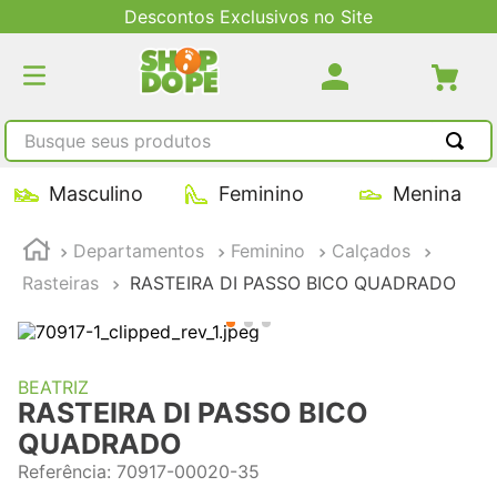
Descontos Exclusivos no Site
Busque seus produtos
TERMOS MAIS BUSCADOS
Masculino
Feminino
Menina
1
º
tênis masculino
Departamentos
Feminino
Calçados
2
º
tenis feminino
Rasteiras
RASTEIRA DI PASSO BICO QUADRADO
3
º
kenner
4
º
adidas
5
º
tenis
BEATRIZ
RASTEIRA DI PASSO BICO
QUADRADO
Referência
:
70917-00020-35