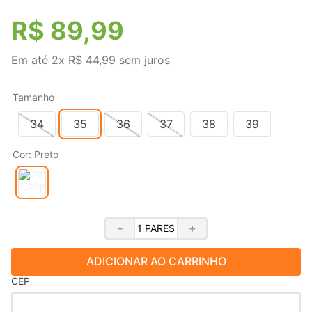
R$
89
,
99
Em até
2
x
R$
44
,
99
sem juros
Tamanho
34
35
36
37
38
39
Cor
:
Preto
－
＋
ADICIONAR AO CARRINHO
CEP