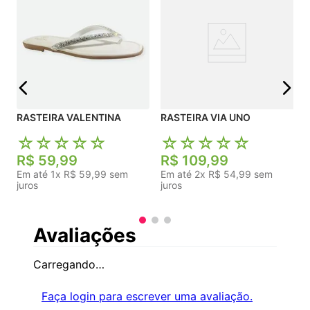
j
RASTEIRA VALENTINA
RASTEIRA VIA UNO
☆
☆
☆
☆
☆
☆
☆
☆
☆
☆
R$
59
,
99
R$
109
,
99
Em até
1
x
R$
59
,
99
sem
Em até
2
x
R$
54
,
99
sem
juros
juros
Avaliações
Carregando…
Faça login para escrever uma avaliação.