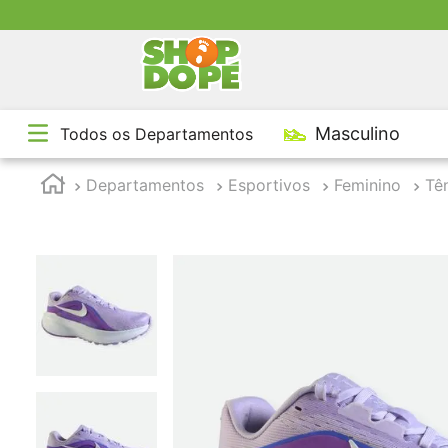
TE
Masculino
Todos os Departamentos
1
º
2
º
Departamentos
Esportivos
Feminino
Tê
3
º
4
º
5
º