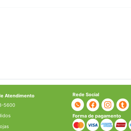
Rede Social
de Atendimento
3-5600
didos
Forma de pagamento
ojas