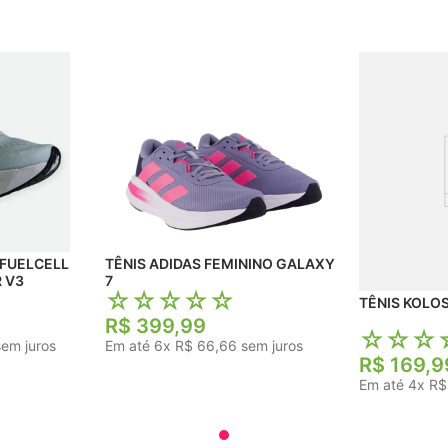
 FUELCELL
TÊNIS ADIDAS FEMININO GALAXY
 V3
7
☆
☆
☆
☆
☆
R$
399
,
99
☆
☆
☆
em juros
Em até
6
x
R$
66
,
66
sem juros
R$
169
,
9
Em até
4
x
R$