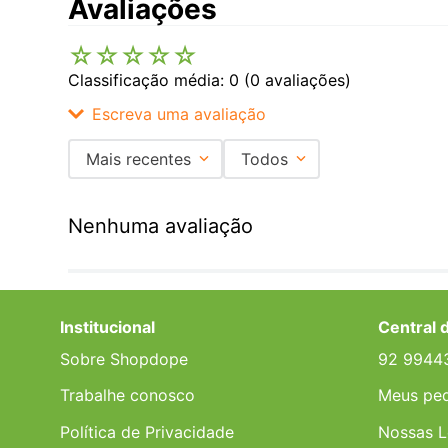
Avaliações
☆
☆
☆
☆
☆
Classificação média: 0
(0 avaliações)
Escreva uma avaliação
Mais recentes
Todos
Adicionar avaliação
Nenhuma avaliação
Título
Avalie o produto de 1 a 5 estrelas
Institucional
Central 
★
★
★
★
★
Sobre Shopdope
92 9944
Seu nome
Trabalhe conosco
Meus pe
Política de Privacidade
Nossas L