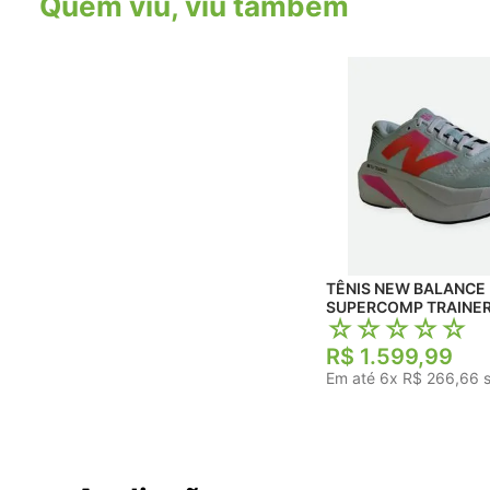
Quem viu, viu também
TÊNIS NEW BALANCE
SUPERCOMP TRAINER
☆
☆
☆
☆
☆
R$
1
.
599
,
99
Em até
6
x
R$
266
,
66
s