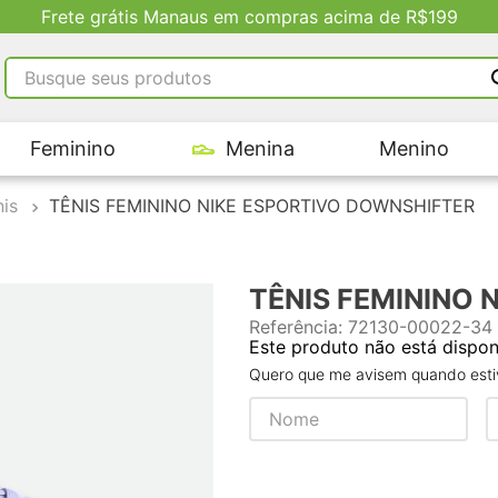
Descontos Exclusivos no Site
Busque seus produtos
RMOS MAIS BUSCADOS
Feminino
Menina
Menino
tênis masculino
tenis feminino
nis
TÊNIS FEMININO NIKE ESPORTIVO DOWNSHIFTER
kenner
adidas
TÊNIS FEMININO 
tenis
Referência
:
72130-00022-34
Este produto não está dispo
Quero que me avisem quando estiv