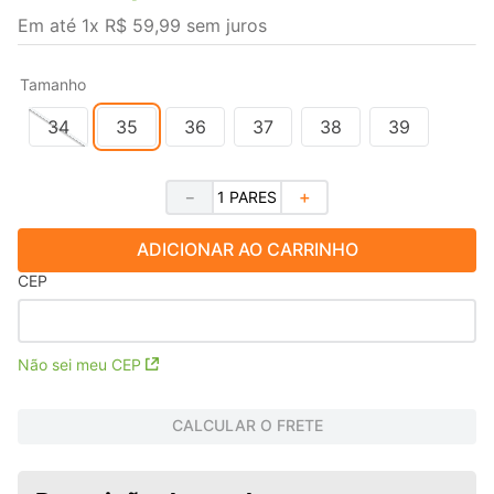
Em até
1
x
R$
59
,
99
sem juros
Tamanho
34
35
36
37
38
39
－
＋
ADICIONAR AO CARRINHO
CEP
Não sei meu CEP
CALCULAR O FRETE