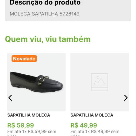
Descrição do produto
MOLECA SAPATILHA 5726149
Quem viu, viu também
Novidade
j
SAPATILHA MOLECA
SAPATILHA MOLECA
R$
59
,
99
R$
49
,
99
Em até
1
x
R$
59
,
99
sem
Em até
1
x
R$
49
,
99
sem