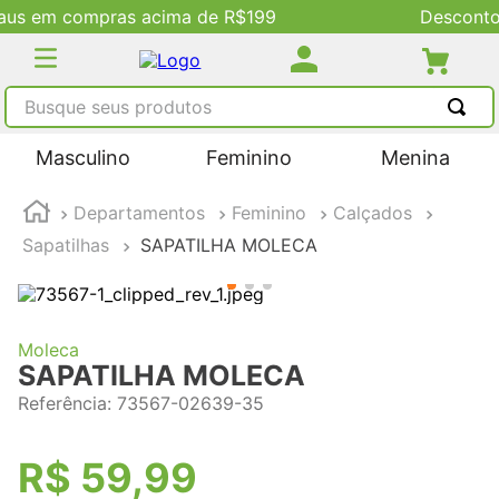
9
Descontos Exclusivos no Site
Busque seus produtos
TERMOS MAIS BUSCADOS
Masculino
Feminino
Menina
1
º
tênis masculino
Departamentos
Feminino
Calçados
2
º
tenis feminino
Sapatilhas
SAPATILHA MOLECA
3
º
kenner
4
º
adidas
5
º
tenis
Moleca
SAPATILHA MOLECA
Referência
:
73567-02639-35
R$
59
,
99