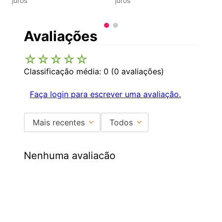
juros
juros
Avaliações
☆
☆
☆
☆
☆
Classificação média: 0
(0 avaliações)
Faça login para escrever uma avaliação.
Mais recentes
Todos
Nenhuma avaliação
Institucional
+
Central de Atendimento
+