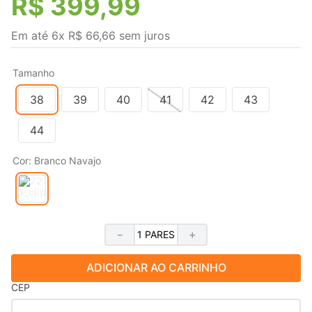
R$
399
,
99
Em até
6
x
R$
66
,
66
sem juros
Tamanho
38
39
40
41
42
43
44
Cor
:
Branco Navajo
－
＋
ADICIONAR AO CARRINHO
CEP