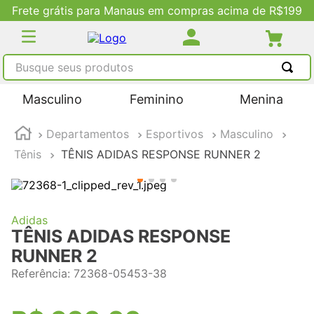
Frete grátis para Manaus em compras acima de R$199
Busque seus produtos
TERMOS MAIS BUSCADOS
Masculino
Feminino
Menina
1
º
tênis masculino
Departamentos
Esportivos
Masculino
2
º
tenis feminino
Tênis
TÊNIS ADIDAS RESPONSE RUNNER 2
3
º
kenner
4
º
adidas
5
º
tenis
Adidas
TÊNIS ADIDAS RESPONSE
RUNNER 2
Referência
:
72368-05453-38