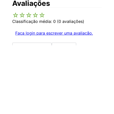
Avaliações
☆
☆
☆
☆
☆
Classificação média: 0
(0 avaliações)
Faça login para escrever uma avaliação.
Mais recentes
Todos
Nenhuma avaliação
Institucional
+
Central de Atendimento
+
Redes Sociais