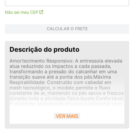
Não sei meu CEP
CALCULAR O FRETE
Descrição do produto
Amortecimento Responsivo: A entressola elevada
atua reduzindo os impactos a cada passada,
transformando a pressão do calcanhar em uma
transição suave até a ponta dos pés.Máxima
Respirabilidade: Construído com cabedal em
mesh tecnológico, o modelo permite o fluxo
constante de ar, mantendo os pés secos e frescos
durante toda a atividade física.Ajuste Confortável:
O colarinho acolchoado envolve o calcanhar com
precisão, enquanto o sistema de amarração
simétrico garante firmeza e estabilidade nas
VER MAIS
passadas.Solado de Alta Tração: A base
emborrachada flexível oferece excelente
aderência ao asfalto, esteira ou concreto,