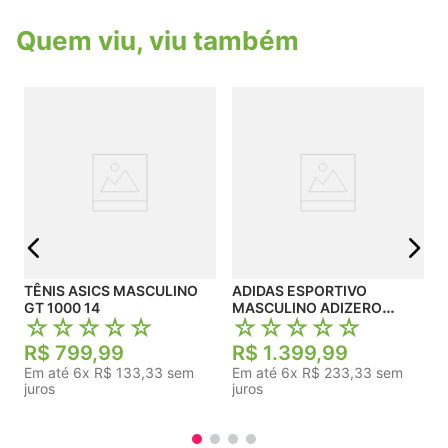
aumentando a durabilidade do calçado nas áreas
de maior desgaste.Especificações
Quem viu, viu também
Técnicas:Marca: AdidasModelo: Response
RunnerCor: Branco com detalhes em PrataTipo de
Pisada: NeutraMaterial Externo: Mesh respirável e
leveMaterial Interno: Forro têxtil acolchoado de
alta densidadeEntressola: Espuma macia e
responsivaSolado: Borracha
antiderrapanteIndicado para: Corridas de rua,
caminhadas, treinos de academia e uso diário
j
TÊNIS ASICS MASCULINO
ADIDAS ESPORTIVO
GT 1000 14
MASCULINO ADIZERO
☆
☆
☆
☆
☆
☆
☆
☆
☆
☆
BOSTON 13
R$
799
,
99
R$
1
.
399
,
99
Em até
6
x
R$
133
,
33
sem
Em até
6
x
R$
233
,
33
sem
juros
juros