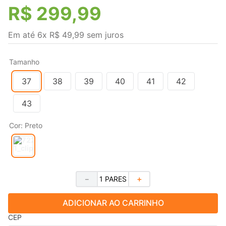
R$
299
,
99
Em até
6
x
R$
49
,
99
sem juros
Tamanho
37
38
39
40
41
42
43
Cor
:
Preto
－
＋
ADICIONAR AO CARRINHO
CEP