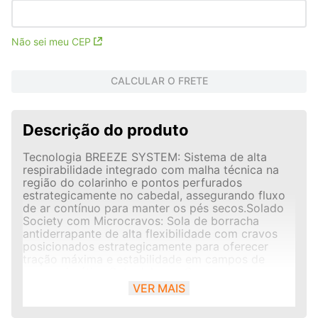
Não sei meu CEP
CALCULAR O FRETE
Descrição do produto
Tecnologia BREEZE SYSTEM: Sistema de alta
respirabilidade integrado com malha técnica na
região do colarinho e pontos perfurados
estrategicamente no cabedal, assegurando fluxo
de ar contínuo para manter os pés secos.Solado
Society com Microcravos: Sola de borracha
antiderrapante de alta flexibilidade com cravos
posicionados estrategicamente para oferecer
tração máxima e estabilidade em campos de
grama sintética.Cabedal com Costuras
Estruturadas: Construído em material sintético
VER MAIS
resistente com costuras programadas na parte
frontal, criando relevos que otimizam o grip com