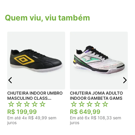
a bola para passes e chutes mais
precisos.Reforço Frontal: Proteção emborrachada
na biqueira que aumenta consideravelmente a
Quem viu, viu também
vida útil da chuteira contra os desgastes típicos
do atrito contínuo com o solo.Calce Firme e
Confortável: O interior possui colarinho traseiro e
lingueta totalmente acolchoados em tecido
macio, garantindo estabilidade para o tornozelo
durante as corridas.
j
CHUTEIRA INDOOR UMBRO
CHUTEIRA JOMA ADULTO
MASCULINO CLASS
INDOOR GAMBETA GAMS
☆
☆
☆
☆
☆
☆
☆
☆
☆
☆
FOOTBALLER
R$
199
,
99
R$
649
,
99
Em até
4
x
R$
49
,
99
sem
Em até
6
x
R$
108
,
33
sem
juros
juros