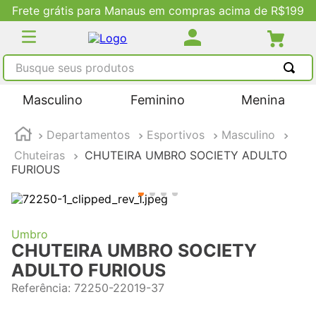
Frete grátis para Manaus em compras acima de R$199
Busque seus produtos
TERMOS MAIS BUSCADOS
Masculino
Feminino
Menina
1
º
tênis masculino
Departamentos
Esportivos
Masculino
2
º
tenis feminino
Chuteiras
CHUTEIRA UMBRO SOCIETY ADULTO
3
º
kenner
FURIOUS
4
º
adidas
5
º
tenis
Umbro
CHUTEIRA UMBRO SOCIETY
ADULTO FURIOUS
Referência
:
72250-22019-37