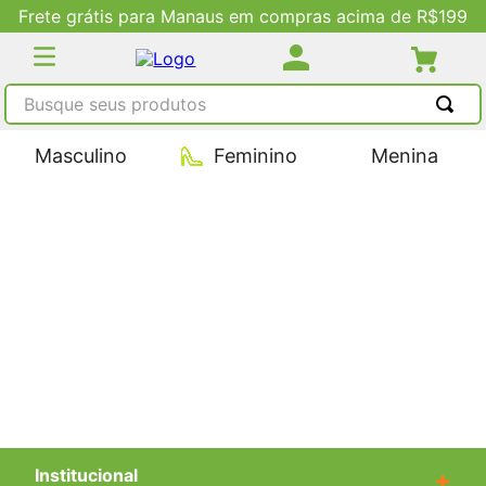
Frete grátis para Manaus em compras acima de R$199
Busque seus produtos
TERMOS MAIS BUSCADOS
Masculino
Feminino
Menina
1
º
tênis masculino
2
º
tenis feminino
3
º
kenner
4
º
adidas
5
º
tenis
Institucional
+