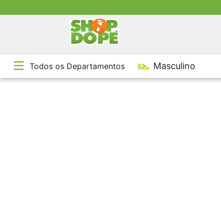
TE
Masculino
Todos os Departamentos
1
º
2
º
3
º
4
º
5
º