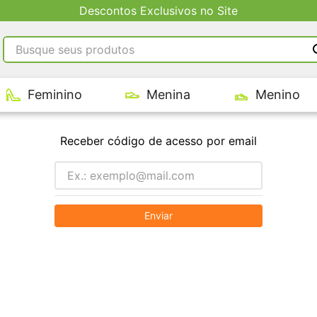
Descontos Exclusivos no Site
Busque seus produtos
RMOS MAIS BUSCADOS
Feminino
Menina
Menino
tênis masculino
tenis feminino
Receber código de acesso por email
kenner
adidas
tenis
Enviar