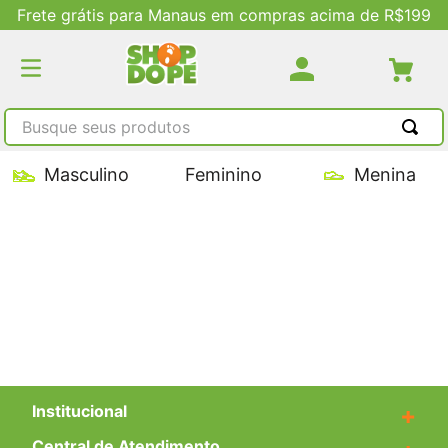
Frete grátis para Manaus em compras acima de R$199
Busque seus produtos
TERMOS MAIS BUSCADOS
Masculino
Feminino
Menina
1
º
tênis masculino
2
º
tenis feminino
3
º
kenner
4
º
adidas
5
º
tenis
Institucional
+
Central de Atendimento