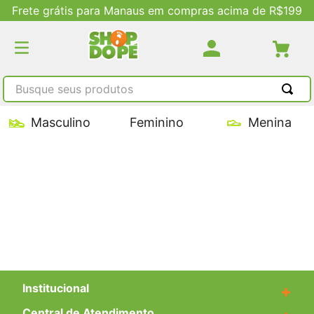
Frete grátis para Manaus em compras acima de R$199
Busque seus produtos
TERMOS MAIS BUSCADOS
Masculino
Feminino
Menina
1
º
tênis masculino
2
º
tenis feminino
3
º
kenner
4
º
adidas
5
º
tenis
Institucional
+
Central de Atendimento