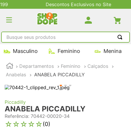
Descontos Exclusivos no Site
Busque seus produtos
TERMOS MAIS BUSCADOS
Masculino
Feminino
Menina
1
º
tênis masculino
Departamentos
Feminino
Calçados
2
º
tenis feminino
Anabelas
ANABELA PICCADILLY
3
º
kenner
4
º
adidas
5
º
tenis
Piccadilly
ANABELA PICCADILLY
Referência
:
70442-00020-34
☆
☆
☆
☆
☆
(
0
)