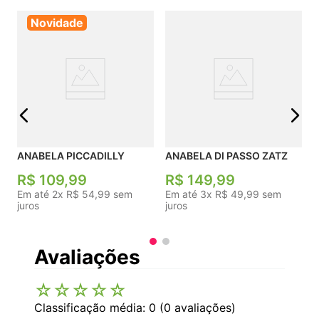
Novidade
j
ANABELA PICCADILLY
ANABELA DI PASSO ZATZ
R$
109
,
99
R$
149
,
99
Em até
2
x
R$
54
,
99
sem
Em até
3
x
R$
49
,
99
sem
juros
juros
Avaliações
☆
☆
☆
☆
☆
Classificação média: 0
(0 avaliações)