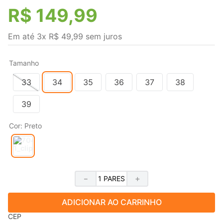
R$
149
,
99
Em até
3
x
R$
49
,
99
sem juros
Tamanho
33
34
35
36
37
38
39
Cor
:
Preto
－
＋
ADICIONAR AO CARRINHO
CEP