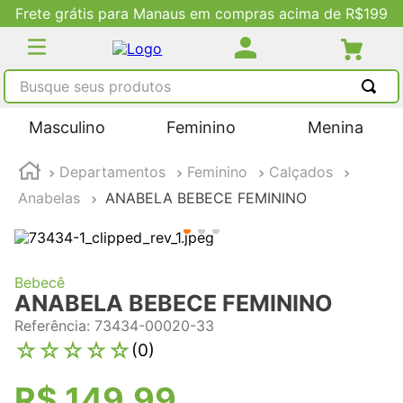
Frete grátis para Manaus em compras acima de R$199
Busque seus produtos
TERMOS MAIS BUSCADOS
Masculino
Feminino
Menina
1
º
tênis masculino
Departamentos
Feminino
Calçados
2
º
tenis feminino
Anabelas
ANABELA BEBECE FEMININO
3
º
kenner
4
º
adidas
5
º
tenis
Bebecê
ANABELA BEBECE FEMININO
Referência
:
73434-00020-33
☆
☆
☆
☆
☆
(
0
)
R$
149
,
99