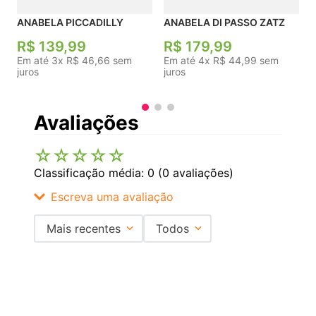
ANABELA PICCADILLY
ANABELA DI PASSO ZATZ
R$
139
,
99
R$
179
,
99
Em até
3
x
R$
46
,
66
sem
Em até
4
x
R$
44
,
99
sem
juros
juros
Avaliações
☆
☆
☆
☆
☆
Classificação média: 0
(0 avaliações)
Escreva uma avaliação
Mais recentes
Todos
Adicionar avaliação
Nenhuma avaliação
Título