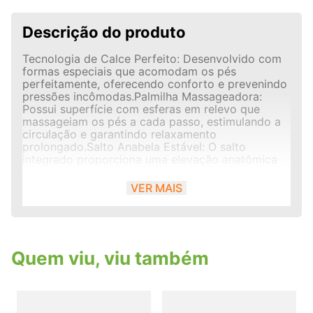
Descrição do produto
Tecnologia de Calce Perfeito: Desenvolvido com
formas especiais que acomodam os pés
perfeitamente, oferecendo conforto e prevenindo
pressões incômodas.Palmilha Massageadora:
Possui superfície com esferas em relevo que
massageiam os pés a cada passo, estimulando a
circulação e garantindo relaxamento
prolongado.Salto Anabela Estável: O salto
integrado proporciona uma elevação anatômica
ideal, distribuindo o peso do corpo de forma
equilibrada para reduzir o cansaço nas
VER MAIS
pernas.Solado Antiderrapante: Produzido em
material leve e flexível que garante excelente
aderência ao solo, oferecendo passadas firmes e
seguras.
Quem viu, viu também