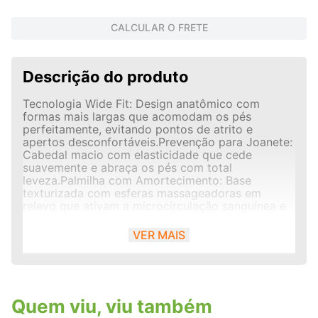
CALCULAR O FRETE
Descrição do produto
Tecnologia Wide Fit: Design anatômico com
formas mais largas que acomodam os pés
perfeitamente, evitando pontos de atrito e
apertos desconfortáveis.Prevenção para Joanete:
Cabedal macio com elasticidade que cede
suavemente e abraça os pés com total
leveza.Palmilha com Amortecimento: Base
texturizada com esferas massageadoras em
relevo que ativam a microcirculação sanguínea e
amortecem o impacto a cada pisada.Salto
Anabela Estável: Salto médio emborrachado de
VER MAIS
aproximadamente 5 cm que distribui o peso
corporal igualmente, alongando a silhueta com
total equilíbrio.Calce Fácil (Slide): Praticidade
absoluta de apenas deslizar o pé, sem fivelas ou
tiras traseiras complexas.
Quem viu, viu também