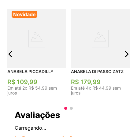
Novidade
j
ANABELA PICCADILLY
ANABELA DI PASSO ZATZ
R$
109
,
99
R$
179
,
99
Em até
2
x
R$
54
,
99
sem
Em até
4
x
R$
44
,
99
sem
juros
juros
Avaliações
Carregando…