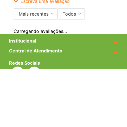
Escreva uma avaliação
Mais recentes
Todos
Adicionar avaliação
Carregando avaliações…
Título
Institucional
+
Central de Atendimento
+
Avalie o produto de 1 a 5 estrelas
Redes Sociais
★
★
★
★
★
Seu nome
Formas de pagamento
Endereço de email
Certificados
Escreva uma avaliação