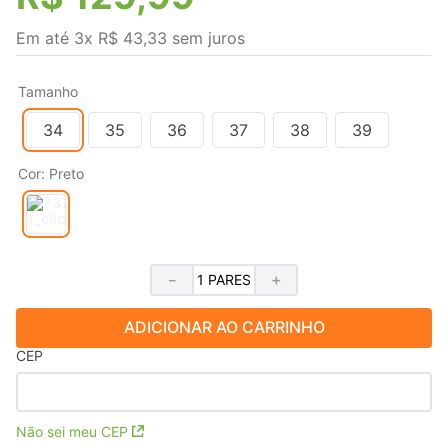
Em até
3
x
R$
43
,
33
sem juros
Tamanho
34
35
36
37
38
39
Cor
:
Preto
－
＋
ADICIONAR AO CARRINHO
CEP
Não sei meu CEP