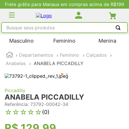
Frete grátis para Manaus em compras acima de R$199
Busque seus produtos
TERMOS MAIS BUSCADOS
Masculino
Feminino
Menina
1
º
tênis masculino
Departamentos
Feminino
Calçados
2
º
tenis feminino
Anabelas
ANABELA PICCADILLY
3
º
kenner
4
º
adidas
5
º
tenis
Piccadilly
ANABELA PICCADILLY
Referência
:
73792-00042-34
☆
☆
☆
☆
☆
(
0
)
R$
129
,
99