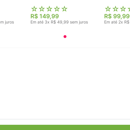
☆
☆
☆
☆
☆
☆
☆
☆
R$
149
,
99
R$
99
,
99
m juros
Em até
3
x
R$
49
,
99
sem juros
Em até
2
x
R$