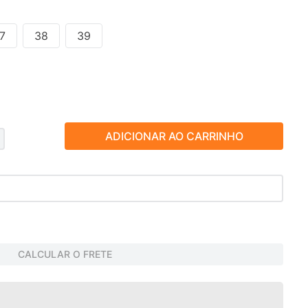
7
38
39
ADICIONAR AO CARRINHO
CALCULAR O FRETE