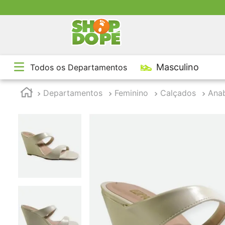
TE
Masculino
Todos os Departamentos
1
º
2
º
Departamentos
Feminino
Calçados
Ana
3
º
4
º
5
º