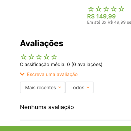
☆
☆
☆
☆
☆
R$
149
,
99
Em até
3
x
R$
49
,
99
se
Avaliações
☆
☆
☆
☆
☆
Classificação média: 0
(0 avaliações)
Escreva uma avaliação
Mais recentes
Todos
Adicionar avaliação
Nenhuma avaliação
Título