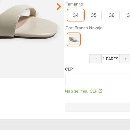
Tamanho
34
35
36
3
Cor
:
Branco Navajo
－
＋
CEP
Não sei meu CEP