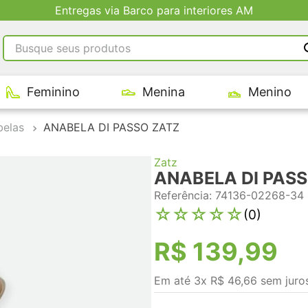
Entregas via Barco para interiores AM
Busque seus produtos
RMOS MAIS BUSCADOS
Feminino
Menina
Menino
tênis masculino
tenis feminino
belas
ANABELA DI PASSO ZATZ
kenner
Zatz
adidas
ANABELA DI PAS
tenis
Referência
:
74136-02268-34
☆
☆
☆
☆
☆
(
0
)
R$
139
,
99
Em até
3
x
R$
46
,
66
sem juro