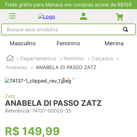
Frete grátis para Manaus em compras acima de R$199
Busque seus produtos
TERMOS MAIS BUSCADOS
Masculino
Feminino
Menina
1
º
tênis masculino
Departamentos
Feminino
Calçados
2
º
tenis feminino
Anabelas
ANABELA DI PASSO ZATZ
3
º
kenner
4
º
adidas
5
º
tenis
Zatz
ANABELA DI PASSO ZATZ
Referência
:
74137-00020-35
R$
149
,
99