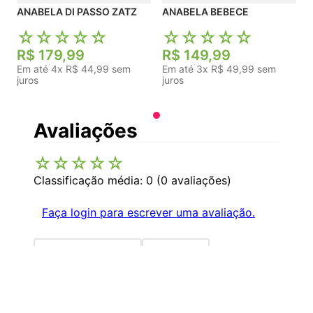
ANABELA DI PASSO ZATZ
ANABELA BEBECE
☆
☆
☆
☆
☆
☆
☆
☆
☆
☆
R$
179
,
99
R$
149
,
99
Em até
4
x
R$
44
,
99
sem
Em até
3
x
R$
49
,
99
sem
juros
juros
Avaliações
☆
☆
☆
☆
☆
Classificação média: 0
(0 avaliações)
Faça login para escrever uma avaliação.
Mais recentes
Todos
Nenhuma avaliação