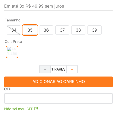
Em até
3
x
R$
49
,
99
sem juros
Tamanho
34
35
36
37
38
39
Cor
:
Preto
－
＋
ADICIONAR AO CARRINHO
CEP
Não sei meu CEP