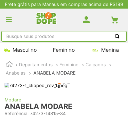
Frete grátis para Manaus em compras acima de R$199
Busque seus produtos
TERMOS MAIS BUSCADOS
Masculino
Feminino
Menina
1
º
tênis masculino
Departamentos
Feminino
Calçados
2
º
tenis feminino
Anabelas
ANABELA MODARE
3
º
kenner
4
º
adidas
5
º
tenis
Modare
ANABELA MODARE
Referência
:
74273-14815-34