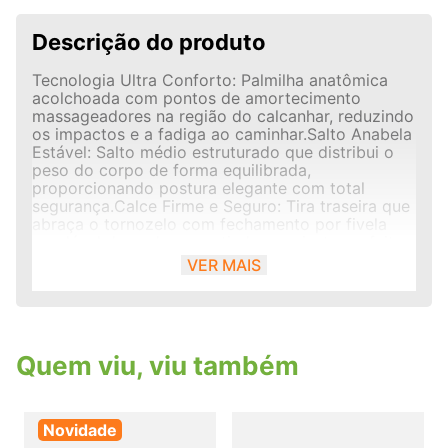
Descrição do produto
Tecnologia Ultra Conforto: Palmilha anatômica
acolchoada com pontos de amortecimento
massageadores na região do calcanhar, reduzindo
os impactos e a fadiga ao caminhar.Salto Anabela
Estável: Salto médio estruturado que distribui o
peso do corpo de forma equilibrada,
proporcionando postura elegante com total
segurança.Calce Firme e Seguro: Tira traseira que
abraça o tornozelo com fechamento por fivela
regulável dourada, garantindo um ajuste perfeito
e personalizado.Solado Antiderrapante: Sola
VER MAIS
emborrachada flexível com ranhuras que oferece
excelente aderência ao solo, evitando
escorregões em superfícies lisas.Forro Interno
Suave: Interior das tiras revestido em tecido
bactericida e macio que reduz o atrito e previne o
Quem viu, viu também
surgimento de bolhas.
Novidade