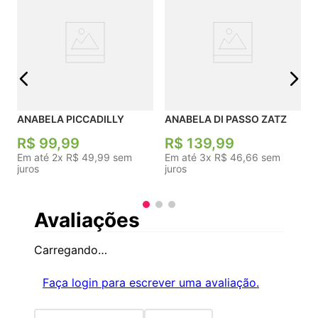
j
ANABELA PICCADILLY
ANABELA DI PASSO ZATZ
R$
99
,
99
R$
139
,
99
Em até
2
x
R$
49
,
99
sem
Em até
3
x
R$
46
,
66
sem
juros
juros
Avaliações
Carregando…
Faça login para escrever uma avaliação.