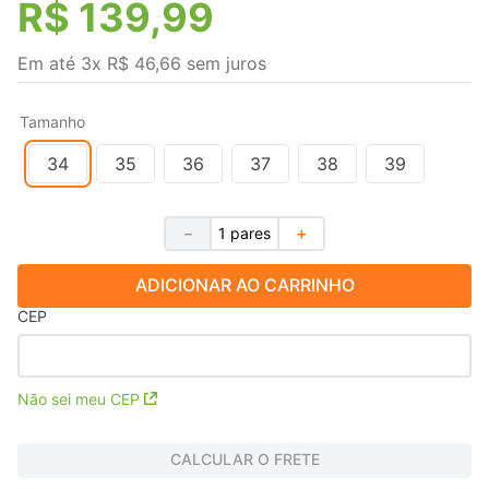
R$
139
,
99
Em até
3
x
R$
46
,
66
sem juros
Tamanho
34
35
36
37
38
39
－
＋
ADICIONAR AO CARRINHO
CEP
Não sei meu CEP
CALCULAR O FRETE