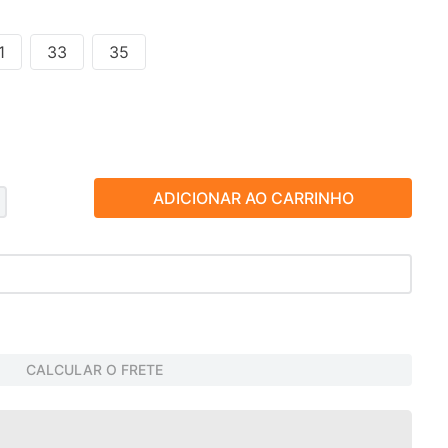
1
33
35
ADICIONAR AO CARRINHO
CALCULAR O FRETE