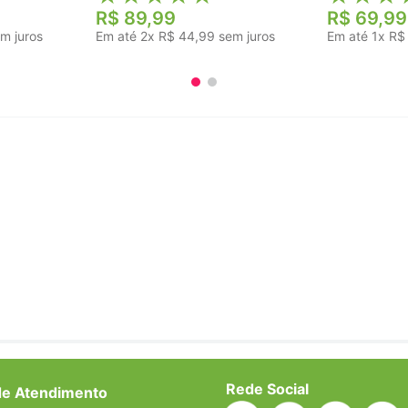
R$
89
,
99
R$
69
,
99
m juros
Em até
2
x
R$
44
,
99
sem juros
Em até
1
x
R$
Rede Social
de Atendimento