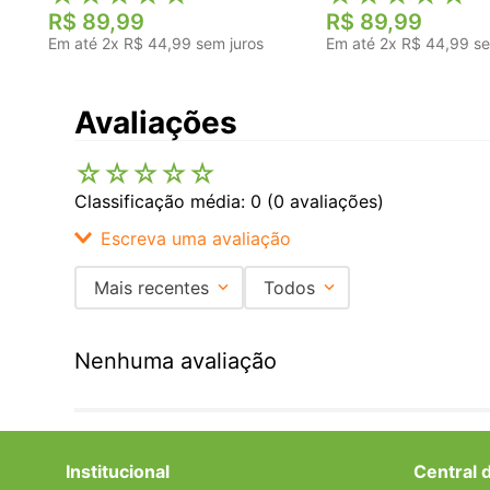
R$
89
,
99
R$
89
,
99
Em até
2
x
R$
44
,
99
sem juros
Em até
2
x
R$
44
,
99
se
Avaliações
☆
☆
☆
☆
☆
Classificação média: 0
(0 avaliações)
Escreva uma avaliação
Mais recentes
Todos
Adicionar avaliação
Nenhuma avaliação
Título
Avalie o produto de 1 a 5 estrelas
Institucional
Central 