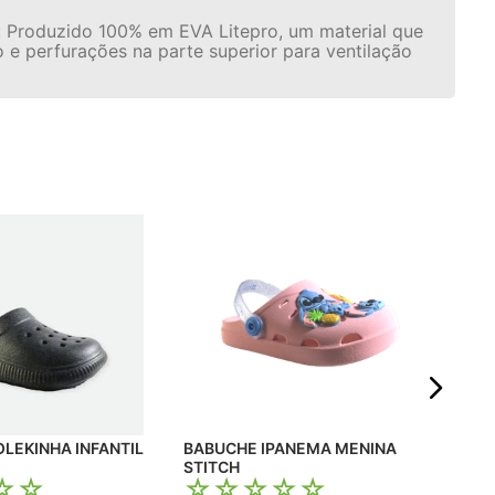
l: Produzido 100% em EVA Litepro, um material que
 e perfurações na parte superior para ventilação
BABUCHE I
HEL
☆
R$
Em 
BABUCHE IPANEMA MENINA
STITCH
☆
☆
☆
☆
☆
☆
☆