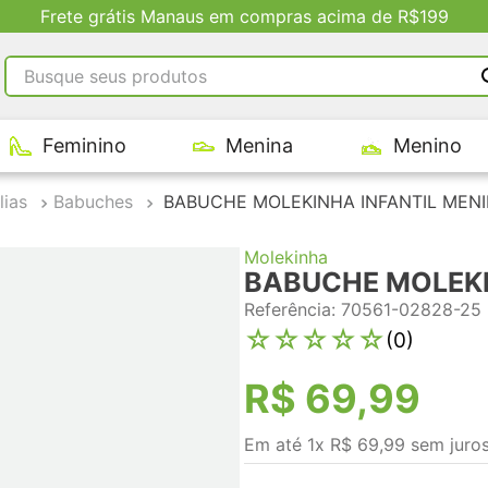
Frete grátis Manaus em compras acima de R$199
Busque seus produtos
RMOS MAIS BUSCADOS
Feminino
Menina
Menino
tênis masculino
tenis feminino
lias
Babuches
BABUCHE MOLEKINHA INFANTIL MEN
kenner
Molekinha
adidas
BABUCHE MOLEKI
tenis
Referência
:
70561-02828-25
☆
☆
☆
☆
☆
(
0
)
R$
69
,
99
Em até
1
x
R$
69
,
99
sem juro