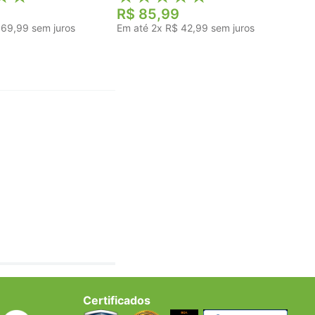
R$
85
,
99
69
,
99
sem juros
Em até
2
x
R$
42
,
99
sem juros
Certificados