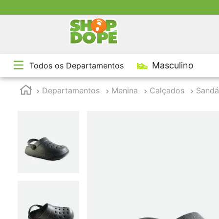
TE
Masculino
Todos os Departamentos
1
º
2
º
Departamentos
Menina
Calçados
Sandá
3
º
4
º
5
º