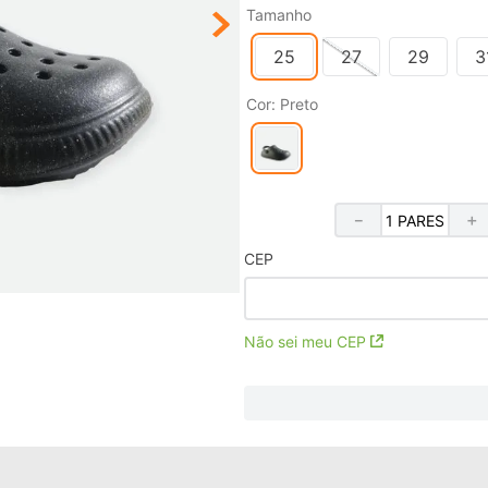
Tamanho
25
27
29
3
Cor
:
Preto
－
＋
CEP
Não sei meu CEP