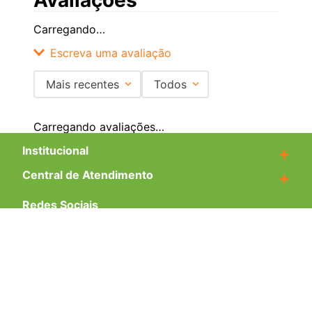
Carregando…
Escreva uma avaliação
Mais recentes
Todos
Adicionar avaliação
Carregando avaliações…
Título
Institucional
+
Central de Atendimento
+
Avalie o produto de 1 a 5 estrelas
Redes Sociais
★
★
★
★
★
Seu nome
Formas de pagamento
Endereço de email
Certificados