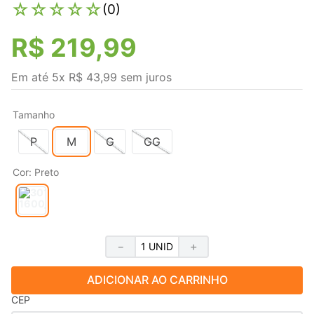
☆
☆
☆
☆
☆
(
0
)
R$
219
,
99
Em até
5
x
R$
43
,
99
sem juros
Tamanho
P
M
G
GG
Cor
:
Preto
－
＋
ADICIONAR AO CARRINHO
CEP