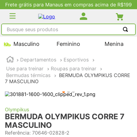
Frete grátis para Manaus em compras acima de R$199
Busque seus produtos
TERMOS MAIS BUSCADOS
Masculino
Feminino
Menina
1
º
tênis masculino
Departamentos
Esportivos
2
º
tenis feminino
Use para treinar
Roupas para treinar
3
º
kenner
Bermudas térmicas
BERMUDA OLYMPIKUS CORRE
7 MASCULINO
4
º
adidas
5
º
tenis
Olympikus
BERMUDA OLYMPIKUS CORRE 7
MASCULINO
Referência
:
70646-02828-2