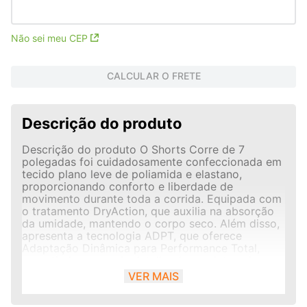
Não sei meu CEP
CALCULAR O FRETE
Descrição do produto
Descrição do produto O Shorts Corre de 7
polegadas foi cuidadosamente confeccionada em
tecido plano leve de poliamida e elastano,
proporcionando conforto e liberdade de
movimento durante toda a corrida. Equipada com
o tratamento DryAction, que auxilia na absorção
da umidade, mantendo o corpo seco. Além disso,
apresenta a tecnologia ADPT, que oferece
Adaptação Dinâmica para Performance Total,
garantindo que cada detalhe do produto seja
projetado para melhorar a experiência na corrida.
VER MAIS
As laterais contam com fendas para maior
amplitude nas passadas, enquanto os furos a laser