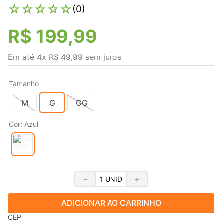
☆
☆
☆
☆
☆
(
0
)
R$
199
,
99
Em até
4
x
R$
49
,
99
sem juros
Tamanho
M
G
GG
Cor
:
Azul
－
＋
ADICIONAR AO CARRINHO
CEP