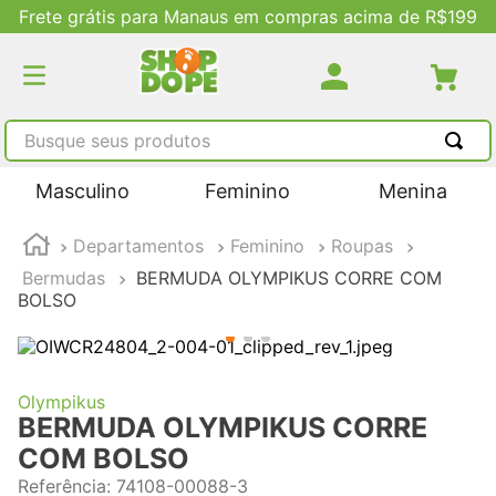
Frete grátis para Manaus em compras acima de R$199
Busque seus produtos
TERMOS MAIS BUSCADOS
Masculino
Feminino
Menina
1
º
tênis masculino
Departamentos
Feminino
Roupas
2
º
tenis feminino
Bermudas
BERMUDA OLYMPIKUS CORRE COM
3
º
kenner
BOLSO
4
º
adidas
5
º
tenis
Olympikus
BERMUDA OLYMPIKUS CORRE
COM BOLSO
Referência
:
74108-00088-3