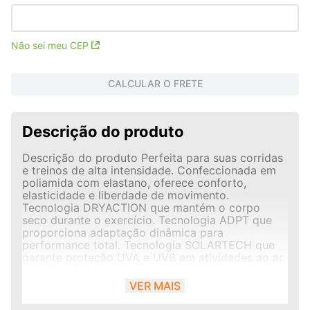
Não sei meu CEP
CALCULAR O FRETE
Descrição do produto
Descrição do produto Perfeita para suas corridas
e treinos de alta intensidade. Confeccionada em
poliamida com elastano, oferece conforto,
elasticidade e liberdade de movimento.
Tecnologia DRYACTION que mantém o corpo
seco durante o exercício. Tecnologia ADPT que
proporciona adaptação dinâmica para
performance total. Tecnologia SOLARTECH que
garante proteção UVA e UVB em atividades ao ar
livre. Possui quatro bolsos laterais para armazenar
itens essenciais, além de três bolsos traseiros
VER MAIS
com acabamento em elástico. Cós com elástico
interno e acabamento termofusionado para ajuste