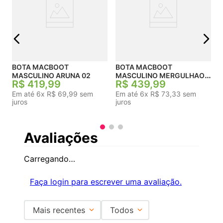
j
BOTA MACBOOT
BOTA MACBOOT
MASCULINO ARUNA 02
MASCULINO MERGULHAO
R$
419
,
99
R$
439
,
99
06
Em até
6
x
R$
69
,
99
sem
Em até
6
x
R$
73
,
33
sem
juros
juros
Avaliações
Carregando…
Faça login para escrever uma avaliação.
Mais recentes
Todos