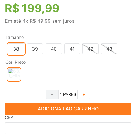
R$
199
,
99
Em até
4
x
R$
49
,
99
sem juros
Tamanho
38
39
40
41
42
43
Cor
:
Preto
－
＋
ADICIONAR AO CARRINHO
CEP