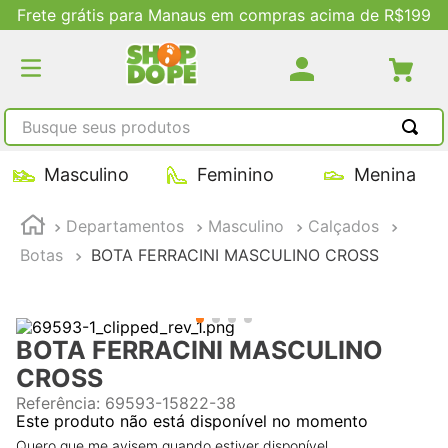
 em compras acima de R$199
Descontos Exc
Busque seus produtos
TERMOS MAIS BUSCADOS
Masculino
Feminino
Menina
1
º
tênis masculino
Departamentos
Masculino
Calçados
2
º
tenis feminino
Botas
BOTA FERRACINI MASCULINO CROSS
3
º
kenner
4
º
adidas
5
º
tenis
BOTA FERRACINI MASCULINO
CROSS
Referência
:
69593-15822-38
Este produto não está disponível no momento
Quero que me avisem quando estiver disponível