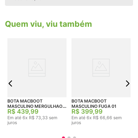
Quem viu, viu também
j
BOTA MACBOOT
BOTA MACBOOT
MASCULINO MERGULHAO
MASCULINO FUGA 01
R$
439
,
99
R$
399
,
99
06
Em até
6
x
R$
73
,
33
sem
Em até
6
x
R$
66
,
66
sem
juros
juros