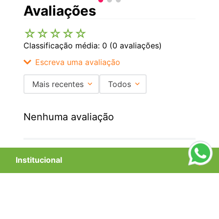
Avaliações
☆
☆
☆
☆
☆
Classificação média: 0
(0 avaliações)
Escreva uma avaliação
Mais recentes
Todos
Adicionar avaliação
Nenhuma avaliação
Título
Institucional
+
Avalie o produto de 1 a 5 estrelas
★
★
★
★
★
Central de Atendimento
+
Seu nome
Redes Sociais