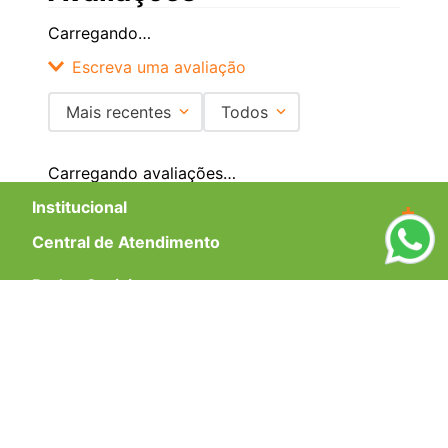
Carregando…
Escreva uma avaliação
Mais recentes
Todos
Adicionar avaliação
Carregando avaliações…
Título
Institucional
+
Central de Atendimento
+
Avalie o produto de 1 a 5 estrelas
Redes Sociais
★
★
★
★
★
Seu nome
Formas de pagamento
Endereço de email
Certificados