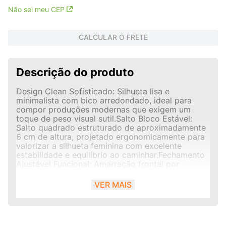
Não sei meu CEP
CALCULAR O FRETE
Descrição do produto
Design Clean Sofisticado: Silhueta lisa e
minimalista com bico arredondado, ideal para
compor produções modernas que exigem um
toque de peso visual sutil.Salto Bloco Estável:
Salto quadrado estruturado de aproximadamente
6 cm de altura, projetado ergonomicamente para
valorizar a silhueta feminina com excelente
estabilidade e equilíbrio ao caminhar.Fechamento
Ajustável Funcional: Amarração frontal por
cadarços redondos reforçados que envolvem
passadores metálicos robustos com ganchos
VER MAIS
superiores estilo montanhista, assegurando
fixação firme ao peito do pé.Praticidade e Calce
Rápido: Conta com zíper lateral completo
integrado de abertura ágil, eliminando a