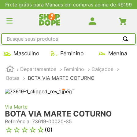
Frete grátis para Manaus em compras acima de R$199
Busque seus produtos
TERMOS MAIS BUSCADOS
Masculino
Feminino
Menina
1
º
tênis masculino
Departamentos
Feminino
Calçados
2
º
tenis feminino
Botas
BOTA VIA MARTE COTURNO
3
º
kenner
4
º
adidas
5
º
tenis
Via Marte
BOTA VIA MARTE COTURNO
Referência
:
73619-00020-35
☆
☆
☆
☆
☆
(
0
)