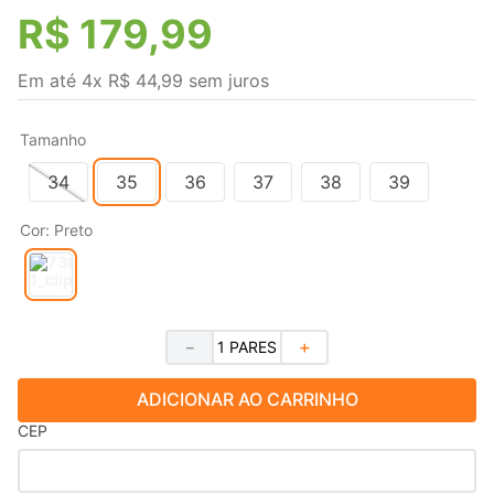
R$
179
,
99
Em até
4
x
R$
44
,
99
sem juros
Tamanho
34
35
36
37
38
39
Cor
:
Preto
－
＋
ADICIONAR AO CARRINHO
CEP