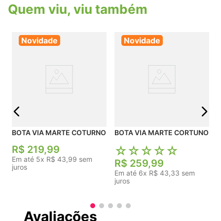
necessidade de amarrar e desamarrar os
Quem viu, viu também
cadarços a cada uso.Interior Soft Acolchoado:
Forro interno inteiramente revestido em tecido
poliéster macio e palmilha de espuma de alta
resiliência com calcanheira estruturada, reduzindo
Novidade
Novidade
O
atritos mecânicos e mantendo os pés
descansados.Solado Tratorado Discreto: Base
inferior emboraquecida com acabamento
microtratorado, fornecendo excelente tração
antiderrapante e segurança em superfícies
urbanas úmidas.
j
BOTA VIA MARTE COTURNO
BOTA VIA MARTE CORTUNO
☆
☆
☆
☆
☆
☆
☆
☆
☆
☆
R$
219
,
99
R$
259
,
99
Em até
5
x
R$
43
,
99
sem
Em até
6
x
R$
43
,
33
sem
juros
juros
Avaliações