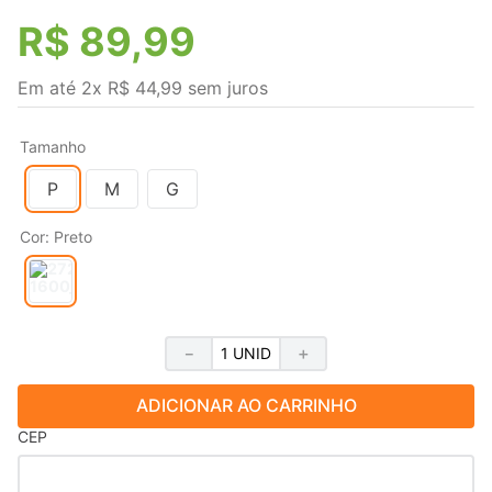
R$
89
,
99
Em até
2
x
R$
44
,
99
sem juros
Tamanho
P
M
G
Cor
:
Preto
－
＋
ADICIONAR AO CARRINHO
CEP