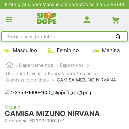
Frete grátis para Manaus em compras acima de R$199
Busque seus produtos
TERMOS MAIS BUSCADOS
Masculino
Feminino
Menina
1
º
tênis masculino
Departamentos
Esportivos
2
º
tenis feminino
Use para treinar
Roupas para treinar
3
º
kenner
Camisas esportivas
CAMISA MIZUNO NIRVANA
4
º
adidas
5
º
tenis
Mizuno
CAMISA MIZUNO NIRVANA
Referência
:
67293-00020-1