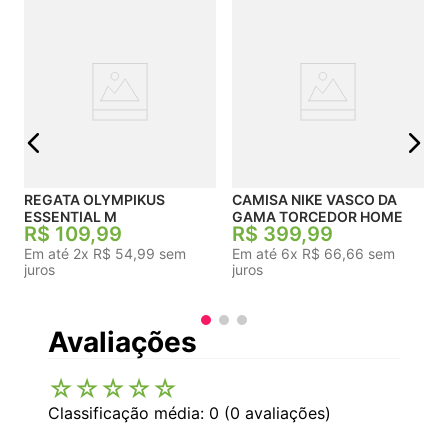
j
REGATA OLYMPIKUS
CAMISA NIKE VASCO DA
ESSENTIAL M
GAMA TORCEDOR HOME
R$
109
,
99
R$
399
,
99
Em até
2
x
R$
54
,
99
sem
Em até
6
x
R$
66
,
66
sem
juros
juros
Avaliações
☆
☆
☆
☆
☆
Classificação média: 0
(0 avaliações)