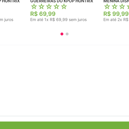
P HUNTRIX
GUERREIRAS DO KPOP HUNTRIX
☆
☆
☆
☆
☆
☆
☆
☆
R$
69
,
99
R$
99
,
99
m juros
Em até
1
x
R$
69
,
99
sem juros
Em até
2
x
R$