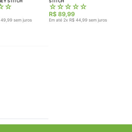
MENINA DISNEY STITCH
STITCH
☆
☆
☆
☆
☆
☆
☆
R$
89
,
99
49
,
99
sem juros
Em até
2
x
R$
44
,
99
sem juros