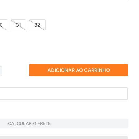
0
31
32
ADICIONAR AO CARRINHO
CALCULAR O FRETE