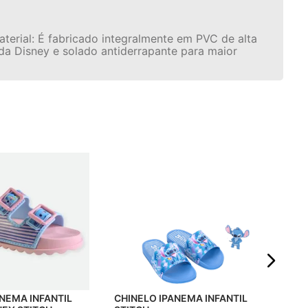
aterial: É fabricado integralmente em PVC de alta
 da Disney e solado antiderrapante para maior
CHI
FLY
☆
R$
Em 
ANEMA INFANTIL
CHINELO IPANEMA INFANTIL