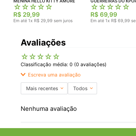
MENINA HELLO KITTY AMORE
GUERREIRAS DO KPO
☆
☆
☆
☆
☆
☆
☆
☆
☆
☆
R$
29
,
99
R$
69
,
99
Em até
1
x
R$
29
,
99
sem juros
Em até
1
x
R$
69
,
99
se
Avaliações
☆
☆
☆
☆
☆
Classificação média: 0
(0 avaliações)
Escreva uma avaliação
Mais recentes
Todos
Adicionar avaliação
Nenhuma avaliação
Título