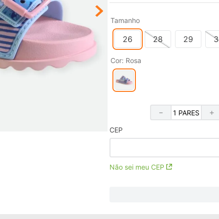
Tamanho
26
28
29
3
Cor
:
Rosa
－
＋
CEP
Não sei meu CEP