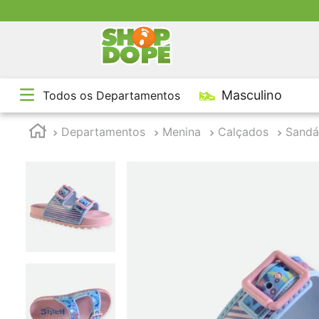
TE
Masculino
Todos os Departamentos
1
º
2
º
Departamentos
Menina
Calçados
Sandá
3
º
4
º
5
º