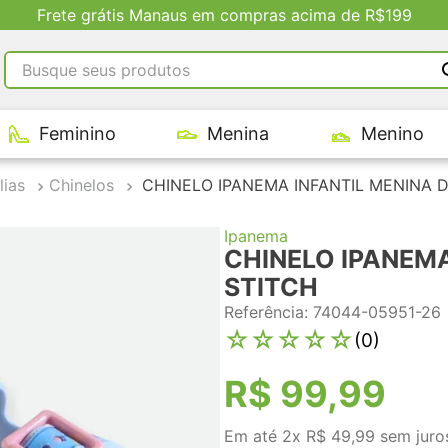
Frete grátis Manaus em compras acima de R$199
Busque seus produtos
RMOS MAIS BUSCADOS
Feminino
Menina
Menino
tênis masculino
tenis feminino
lias
Chinelos
CHINELO IPANEMA INFANTIL MENINA D
kenner
Ipanema
adidas
CHINELO IPANEMA
tenis
STITCH
Referência
:
74044-05951-26
☆
☆
☆
☆
☆
(
0
)
R$
99
,
99
Em até
2
x
R$
49
,
99
sem juro