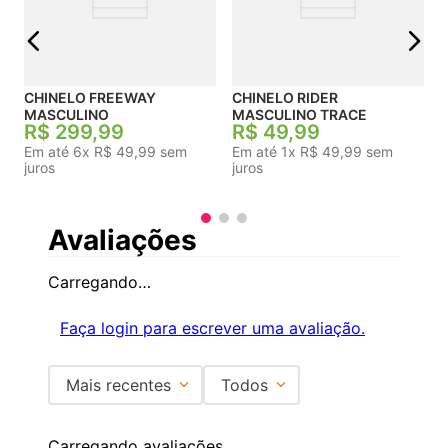
CHINELO FREEWAY
CHINELO RIDER
MASCULINO
MASCULINO TRACE
R$
299
,
99
R$
49
,
99
Em até
6
x
R$
49
,
99
sem
Em até
1
x
R$
49
,
99
sem
juros
juros
Avaliações
Carregando…
Faça login para escrever uma avaliação.
Mais recentes
Todos
Carregando avaliações…