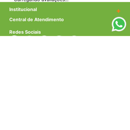
Institucional
+
Central de Atendimento
+
Redes Sociais
Formas de pagamento
Certificados
EMAIL PARA CONTATO:
ECOMMERCE@SHOPDOPE.COM.BR
/
MKT:
MARKETING@SHOPDOPE.COM.BR
MÃO DUPLA COMÉRCIO E REPRESENTAÇÕES LTDA -CNPJ
02.458.527/0001-90 | TODOS OS DIREITOS RESERVADOS.