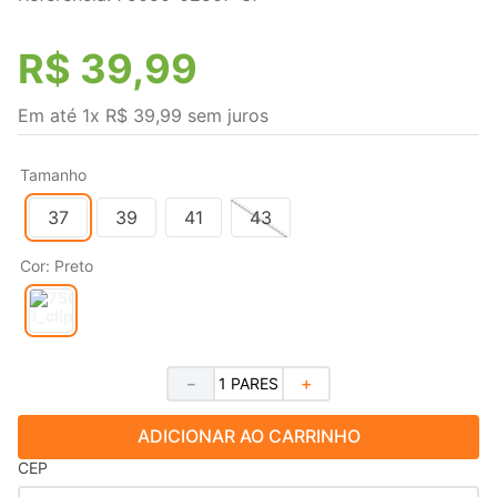
R$
39
,
99
Em até
1
x
R$
39
,
99
sem juros
Tamanho
37
39
41
43
Cor
:
Preto
－
＋
ADICIONAR AO CARRINHO
CEP