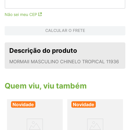
Não sei meu CEP
CALCULAR O FRETE
Descrição do produto
MORMAII MASCULINO CHINELO TROPICAL 11936
Quem viu, viu também
Novidade
Novidade
r
j