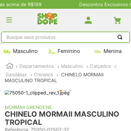
Descontos Exclusivos no Site
Busque seus produtos
TERMOS MAIS BUSCADOS
Masculino
Feminino
Menina
1
º
tênis masculino
Departamentos
Masculino
Calçados
2
º
tenis feminino
Sandálias
Chinelos
CHINELO MORMAII
3
º
kenner
MASCULINO TROPICAL
4
º
adidas
5
º
tenis
MORMAII GRENDENE
CHINELO MORMAII MASCULINO
TROPICAL
Referência
:
75050-02507-37