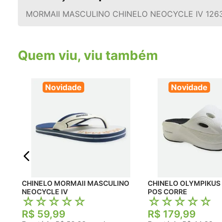
MORMAII MASCULINO CHINELO NEOCYCLE IV 126
Quem viu, viu também
Novidade
Novidade
CHINELO MORMAII MASCULINO
CHINELO OLYMPIKUS
NEOCYCLE IV
POS CORRE
☆
☆
☆
☆
☆
☆
☆
☆
☆
☆
R$
59
,
99
R$
179
,
99