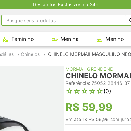
Entregas via Barco para interiores AM
Busque seus produtos
RMOS MAIS BUSCADOS
Feminino
Menina
Menino
tênis masculino
tenis feminino
dálias
Chinelos
CHINELO MORMAII MASCULINO NEO
kenner
MORMAII GRENDENE
adidas
CHINELO MORMAI
tenis
Referência
:
75052-28446-37
☆
☆
☆
☆
☆
(
0
)
R$
59
,
99
Em até
1
x
R$
59
,
99
sem juro