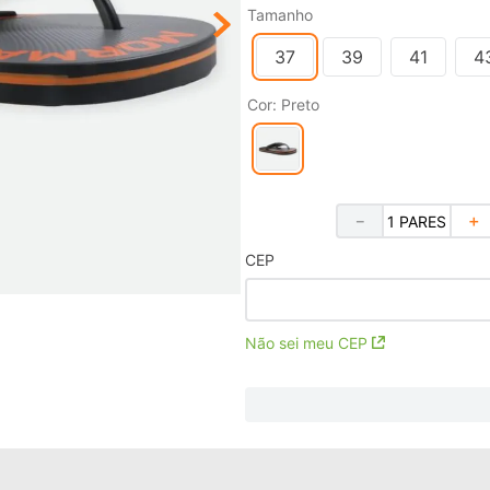
Tamanho
37
39
41
4
Cor
:
Preto
－
＋
CEP
Não sei meu CEP