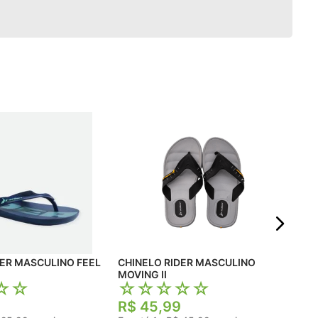
Chi
SH
☆
R$
Em 
DER MASCULINO FEEL
CHINELO RIDER MASCULINO
MOVING II
☆
☆
☆
☆
☆
☆
☆
R$
45
,
99