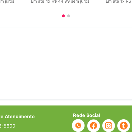
m juros
Em até
4
x
R$
44
,
99
sem juros
Em até
1
x
R$
Rede Social
de Atendimento
3-5600