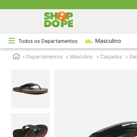
TE
Masculino
Todos os Departamentos
1
º
2
º
Departamentos
Masculino
Calçados
San
3
º
4
º
5
º