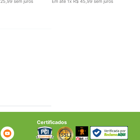
25
,
99
sem juros
Em até
1
x
R$
45
,
99
sem juros
Certificados