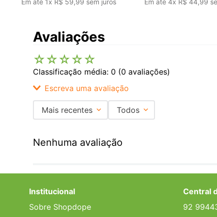
Em até
1
x
R$
59
,
99
sem juros
Em até
4
x
R$
44
,
99
se
Avaliações
☆
☆
☆
☆
☆
Classificação média: 0
(0 avaliações)
Escreva uma avaliação
Mais recentes
Todos
Adicionar avaliação
Nenhuma avaliação
Título
Avalie o produto de 1 a 5 estrelas
Institucional
Central 
★
★
★
★
★
Sobre Shopdope
92 9944
Seu nome