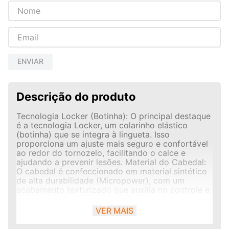
ENVIAR
Descrição do produto
Tecnologia Locker (Botinha): O principal destaque
é a tecnologia Locker, um colarinho elástico
(botinha) que se integra à lingueta. Isso
proporciona um ajuste mais seguro e confortável
ao redor do tornozelo, facilitando o calce e
ajudando a prevenir lesões. Material do Cabedal:
O cabedal é confeccionado em material sintético
de alta durabilidade (Micropower), com um
acabamento texturizado que auxilia no controle e
domínio da bola durante as jogadas. Solado e
Tecnologias: Non-Marking: O solado de borracha
VER MAIS
possui a tecnologia Non-Marking, que não deixa
marcas no chão das quadras, preservando o local