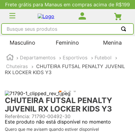
Frete grátis para Manaus em compras acima de R$199
Busque seus produtos
TERMOS MAIS BUSCADOS
Masculino
Feminino
Menina
1
º
tênis masculino
Departamentos
Esportivos
Futebol
2
º
tenis feminino
Chuteiras
CHUTEIRA FUTSAL PENALTY JUVENIL
3
º
kenner
RX LOCKER KIDS Y3
4
º
adidas
5
º
tenis
CHUTEIRA FUTSAL PENALTY
JUVENIL RX LOCKER KIDS Y3
Referência
:
71790-00492-30
Este produto não está disponível no momento
Quero que me avisem quando estiver disponível