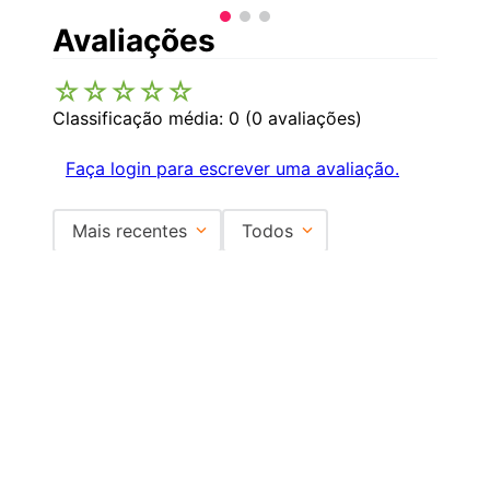
Avaliações
☆
☆
☆
☆
☆
Classificação média: 0
(0 avaliações)
Faça login para escrever uma avaliação.
Mais recentes
Todos
Nenhuma avaliação
Institucional
+
Central de Atendimento
+
Redes Sociais