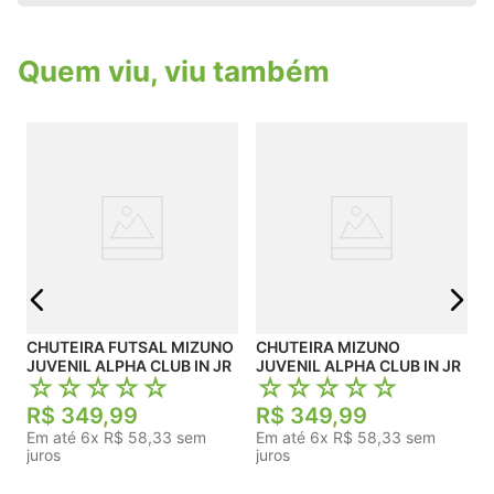
de jogo. HyperFlex: Conta com canaletas
estrategicamente posicionadas que permitem
maior flexibilidade e movimentação dos pés.
Quem viu, viu também
Rotate: Possui pontos de giro que auxiliam nos
movimentos rotacionais e mudanças rápidas de
direção, essenciais no futsal.
J
j
CHUTEIRA FUTSAL MIZUNO
CHUTEIRA MIZUNO
JUVENIL ALPHA CLUB IN JR
JUVENIL ALPHA CLUB IN JR
☆
☆
☆
☆
☆
☆
☆
☆
☆
☆
R$
349
,
99
R$
349
,
99
Em até
6
x
R$
58
,
33
sem
Em até
6
x
R$
58
,
33
sem
juros
juros