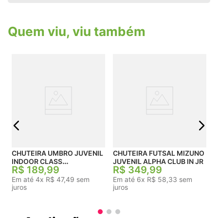
preservando o local de jogo. HyperFlex: Conta
com canaletas estrategicamente posicionadas
que permitem maior flexibilidade e movimentação
Quem viu, viu também
dos pés. Rotate: Possui pontos de giro que
auxiliam nos movimentos rotacionais e mudanças
rápidas de direção, essenciais no futsal. Ultra
Grip: Garante maior aderência e estabilidade,
prevenindo escorregões.
J
j
CHUTEIRA UMBRO JUVENIL
CHUTEIRA FUTSAL MIZUNO
INDOOR CLASS
JUVENIL ALPHA CLUB IN JR
R$
189
,
99
R$
349
,
99
FOOTBALLER JR
Em até
4
x
R$
47
,
49
sem
Em até
6
x
R$
58
,
33
sem
juros
juros