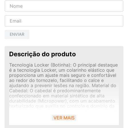
ENVIAR
Descrição do produto
Tecnologia Locker (Botinha): O principal destaque
é a tecnologia Locker, um colarinho elástico que
proporciona um ajuste mais seguro e confortável
ao redor do tornozelo, facilitando o calce e
ajudando a prevenir lesões na região. Material do
Cabedal: O cabedal é predominantemente
confeccionado em material sintético de alta
durabilidade (Micropower), com um acabamento
texturizado que auxilia no controle e domínio da
bola durante as jogadas. Solado e Tecnologias: O
solado de borracha possui tecnologias que
VER MAIS
garantem performance: Non-Marking: O solado
não deixa marcas no chão das quadras,