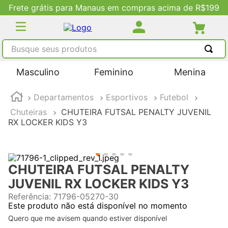
Frete grátis para Manaus em compras acima de R$199
Busque seus produtos
TERMOS MAIS BUSCADOS
Masculino
Feminino
Menina
1
º
tênis masculino
Departamentos
Esportivos
Futebol
2
º
tenis feminino
Chuteiras
CHUTEIRA FUTSAL PENALTY JUVENIL
3
º
kenner
RX LOCKER KIDS Y3
4
º
adidas
5
º
tenis
CHUTEIRA FUTSAL PENALTY
JUVENIL RX LOCKER KIDS Y3
Referência
:
71796-05270-30
Este produto não está disponível no momento
Quero que me avisem quando estiver disponível