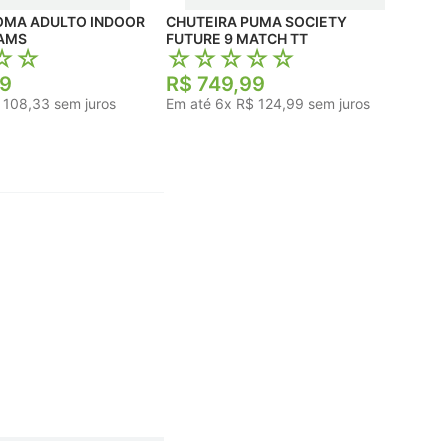
 INDOOR
CHUTEIRA PUMA SOCIETY
AMS
FUTURE 9 MATCH TT
☆
☆
☆
☆
☆
☆
☆
9
R$
749
,
99
108
,
33
sem juros
Em até
6
x
R$
124
,
99
sem juros