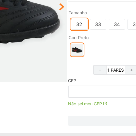
Tamanho
32
33
34
3
Cor
:
Preto
－
＋
CEP
Não sei meu CEP