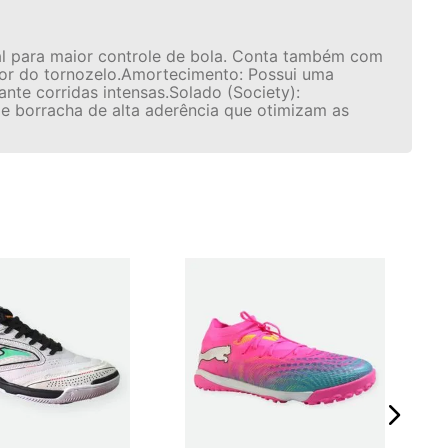
tal para maior controle de bola. Conta também com
dor do tornozelo.Amortecimento: Possui uma
nte corridas intensas.Solado (Society):
e borracha de alta aderência que otimizam as
CHU
ADU
☆
R$
Em 