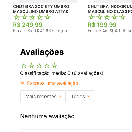
CHUTEIRA SOCIETY UMBRO
CHUTEIRA INDOOR U
MASCULINO UMBRO ATTAK III
MASCULINO CLASS 
☆
☆
☆
☆
☆
☆
☆
☆
☆
☆
R$
249
,
99
R$
199
,
99
Em até
6
x
R$
41
,
66
sem juros
Em até
4
x
R$
49
,
99
se
Avaliações
☆
☆
☆
☆
☆
Classificação média: 0
(0 avaliações)
Escreva uma avaliação
Mais recentes
Todos
Adicionar avaliação
Nenhuma avaliação
Título