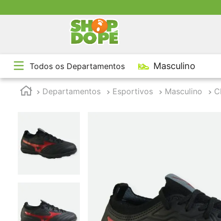
TE
Masculino
Todos os Departamentos
1
º
2
º
Departamentos
Esportivos
Masculino
C
3
º
4
º
5
º