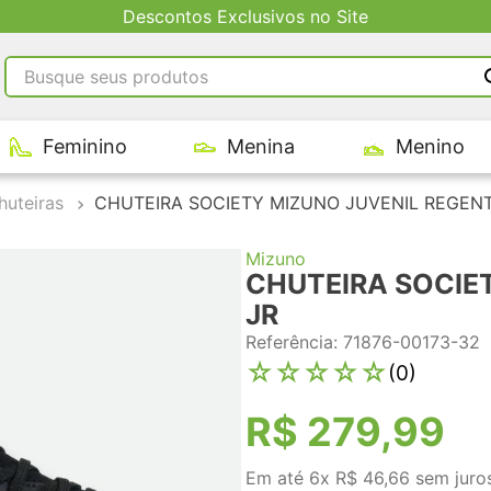
Descontos Exclusivos no Site
Busque seus produtos
RMOS MAIS BUSCADOS
Feminino
Menina
Menino
tênis masculino
tenis feminino
huteiras
CHUTEIRA SOCIETY MIZUNO JUVENIL REGENT
kenner
Mizuno
adidas
CHUTEIRA SOCIE
tenis
JR
Referência
:
71876-00173-32
☆
☆
☆
☆
☆
(
0
)
R$
279
,
99
Em até
6
x
R$
46
,
66
sem juro