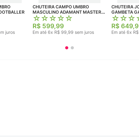
MBRO
CHUTEIRA CAMPO UMBRO
CHUTEIRA JOMA ADULTO
FOOTBALLER
MASCULINO ADAMANT MASTER
GAMBETA G
☆
☆
☆
☆
☆
☆
☆
☆
CLASS PREMIER
R$
599
,
99
R$
649
,
9
m juros
Em até
6
x
R$
99
,
99
sem juros
Em até
6
x
R$