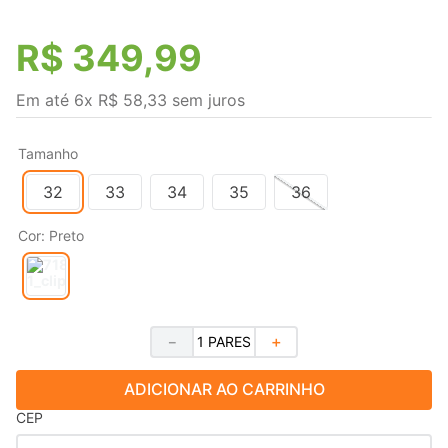
R$
349
,
99
Em até
6
x
R$
58
,
33
sem juros
Tamanho
32
33
34
35
36
Cor
:
Preto
－
＋
ADICIONAR AO CARRINHO
CEP