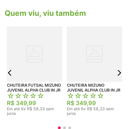
assegurando o conforto necessário durante toda
a partida.
Quem viu, viu também
j
CHUTEIRA FUTSAL MIZUNO
CHUTEIRA MIZUNO
JUVENIL ALPHA CLUB IN JR
JUVENIL ALPHA CLUB IN JR
☆
☆
☆
☆
☆
☆
☆
☆
☆
☆
R$
349
,
99
R$
349
,
99
Em até
6
x
R$
58
,
33
sem
Em até
6
x
R$
58
,
33
sem
juros
juros