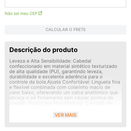
Não sei meu CEP
CALCULAR O FRETE
Descrição do produto
Leveza e Alta Sensibilidade: Cabedal
confeccionado em material sintético texturizado
de alta qualidade (PU), garantindo leveza,
durabilidade e excelente aderência para o
controle da bola.Ajuste Confortável: Lingueta fina
e flexível combinada com colarinho macio de
cano baixo, oferecendo um calce anatômico que
abraça o pé firmemente sem causar pontos de
pressão.Tecnologia Non-Marking: O solado de
borracha especial não marca o piso da quadra e
oferece tração superior para mudanças rápidas
VER MAIS
de direção e arrancadas
explosivas.Amortecimento Essencial: Palmilha em
EVA que reduz os impactos leves da passada,