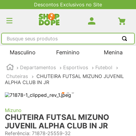
Descontos Exclusivos no Site
Busque seus produtos
TERMOS MAIS BUSCADOS
Masculino
Feminino
Menina
1
º
tênis masculino
Departamentos
Esportivos
Futebol
2
º
tenis feminino
Chuteiras
CHUTEIRA FUTSAL MIZUNO JUVENIL
3
º
kenner
ALPHA CLUB IN JR
4
º
adidas
5
º
tenis
Mizuno
CHUTEIRA FUTSAL MIZUNO
JUVENIL ALPHA CLUB IN JR
Referência
:
71878-25559-32