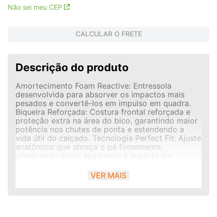
Não sei meu CEP
CALCULAR O FRETE
Descrição do produto
Amortecimento Foam Reactive: Entressola
desenvolvida para absorver os impactos mais
pesados e convertê-los em impulso em quadra.
Biqueira Reforçada: Costura frontal reforçada e
proteção extra na área do bico, garantindo maior
potência nos chutes de ponta e estendendo a
vida útil do calçado. Tecnologia Perfect Fit: Ajuste
anatômico que abraça o pé firmemente,
oferecendo maior segurança e suporte em
movimentos laterais. Solado Non-Marking:
Borracha de alta aderência projetada
VER MAIS
especificamente para quadras indoor, garantindo
tração máxima sem deixar marcas no piso.
Sistema de Ventilação: Perfurações estratégicas
na parte frontal e lateral que auxiliam na troca de
calor e mantêm os pés secos.