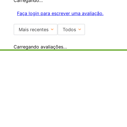
Carregando…
Faça login para escrever uma avaliação.
Mais recentes
Todos
Carregando avaliações…
Institucional
+
Central de Atendimento
+
Redes Sociais
Formas de pagamento
Certificados
EMAIL PARA CONTATO:
ECOMMERCE@SHOPDOPE.COM.BR
/