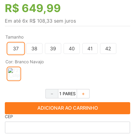
R$
649
,
99
Em até
6
x
R$
108
,
33
sem juros
Tamanho
37
38
39
40
41
42
Cor
:
Branco Navajo
－
＋
ADICIONAR AO CARRINHO
CEP