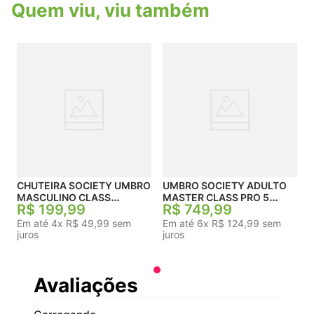
Quem viu, viu também
CHUTEIRA SOCIETY UMBRO
UMBRO SOCIETY ADULTO
MASCULINO CLASS
MASTER CLASS PRO 5
R$
199
,
99
R$
749
,
99
FOOTBALLER
BUMP KINTSUGI
Em até
4
x
R$
49
,
99
sem
Em até
6
x
R$
124
,
99
sem
juros
juros
Avaliações