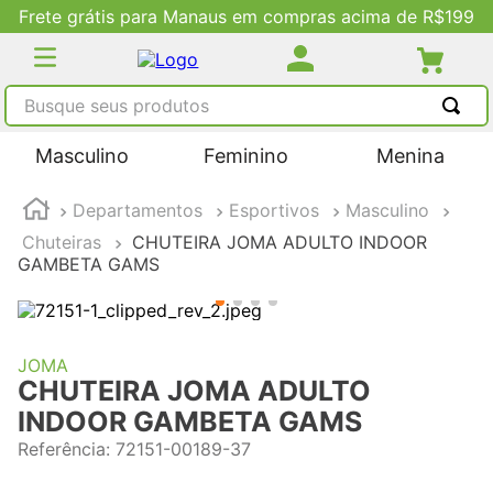
Frete grátis para Manaus em compras acima de R$199
Busque seus produtos
TERMOS MAIS BUSCADOS
Masculino
Feminino
Menina
1
º
tênis masculino
Departamentos
Esportivos
Masculino
2
º
tenis feminino
Chuteiras
CHUTEIRA JOMA ADULTO INDOOR
3
º
kenner
GAMBETA GAMS
4
º
adidas
5
º
tenis
JOMA
CHUTEIRA JOMA ADULTO
INDOOR GAMBETA GAMS
Referência
:
72151-00189-37