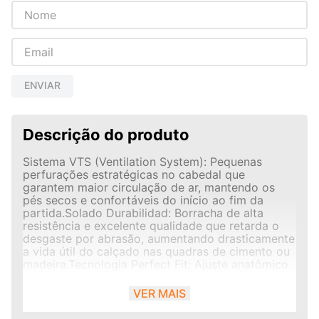
ENVIAR
Descrição do produto
Sistema VTS (Ventilation System): Pequenas
perfurações estratégicas no cabedal que
garantem maior circulação de ar, mantendo os
pés secos e confortáveis do início ao fim da
partida.Solado Durabilidad: Borracha de alta
resistência e excelente qualidade que retarda o
desgaste por abrasão, aumentando drasticamente
a vida útil do calçado nas quadras de cimento ou
madeira.Tecnologia Perfect Fit: Ajuste anatômico
que abraça o pé, oferecendo estabilidade máxima
nas mudanças rápidas de direção e
VER MAIS
arrancadas.Proteção Extra (Toe Box): Reforço na
região do bico para garantir chutes mais potentes