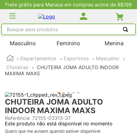
Frete grátis para Manaus em compras acima de R$199
Busque seus produtos
TERMOS MAIS BUSCADOS
Masculino
Feminino
Menina
1
º
tênis masculino
Departamentos
Esportivos
Masculino
2
º
tenis feminino
Chuteiras
CHUTEIRA JOMA ADULTO INDOOR
3
º
kenner
MAXIMA MAXS
4
º
adidas
5
º
tenis
CHUTEIRA JOMA ADULTO
INDOOR MAXIMA MAXS
Referência
:
72155-03313-37
Este produto não está disponível no momento
Quero que me avisem quando estiver disponível