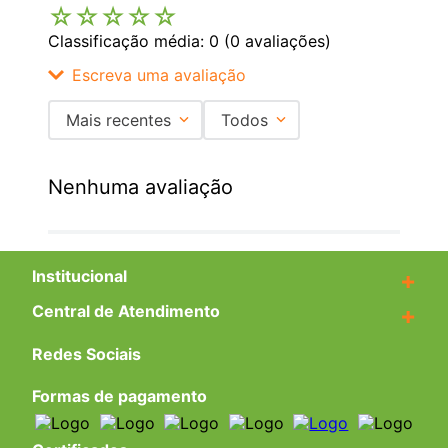
☆
☆
☆
☆
☆
Classificação média: 0
(0 avaliações)
Escreva uma avaliação
Mais recentes
Todos
Adicionar avaliação
Nenhuma avaliação
Título
Institucional
+
Avalie o produto de 1 a 5 estrelas
★
★
★
★
★
Central de Atendimento
+
Seu nome
Redes Sociais
Formas de pagamento
Endereço de email