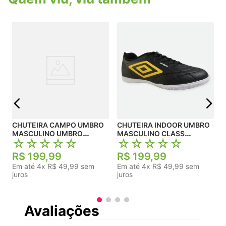
MI
j
CHUTEIRA CAMPO UMBRO
CHUTEIRA INDOOR UMBRO
MASCULINO UMBRO
MASCULINO CLASS
☆
☆
☆
☆
☆
☆
☆
☆
☆
☆
FOOTBALLER
FOOTBALLER
R$
199
,
99
R$
199
,
99
Em até
4
x
R$
49
,
99
sem
Em até
4
x
R$
49
,
99
sem
juros
juros
Avaliações