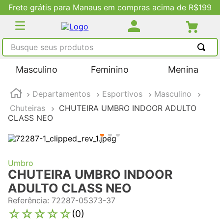
Frete grátis para Manaus em compras acima de R$199
Busque seus produtos
TERMOS MAIS BUSCADOS
Masculino
Feminino
Menina
1
º
tênis masculino
Departamentos
Esportivos
Masculino
2
º
tenis feminino
Chuteiras
CHUTEIRA UMBRO INDOOR ADULTO
3
º
kenner
CLASS NEO
4
º
adidas
5
º
tenis
Umbro
CHUTEIRA UMBRO INDOOR
ADULTO CLASS NEO
Referência
:
72287-05373-37
☆
☆
☆
☆
☆
(
0
)