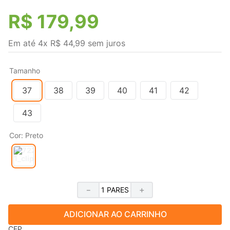
R$
179
,
99
Em até
4
x
R$
44
,
99
sem juros
Tamanho
37
38
39
40
41
42
43
Cor
:
Preto
－
＋
ADICIONAR AO CARRINHO
CEP