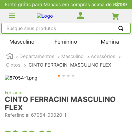
Frete grátis para Manaus em compras acima de R$199
Busque seus produtos
TERMOS MAIS BUSCADOS
Masculino
Feminino
Menina
1
º
tênis masculino
Departamentos
Masculino
Acessórios
2
º
tenis feminino
Cintos
CINTO FERRACINI MASCULINO FLEX
3
º
kenner
4
º
adidas
5
º
tenis
Ferracini
CINTO FERRACINI MASCULINO
FLEX
Referência
:
67054-00020-1