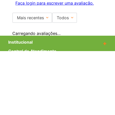
Faça login para escrever uma avaliação.
Mais recentes
Todos
Carregando avaliações…
Institucional
+
Central de Atendimento
+
Redes Sociais
Formas de pagamento
Certificados