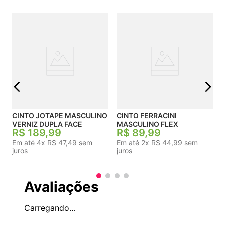
C
j
CINTO JOTAPE MASCULINO
CINTO FERRACINI
VERNIZ DUPLA FACE
MASCULINO FLEX
R$
189
,
99
R$
89
,
99
Em até
4
x
R$
47
,
49
sem
Em até
2
x
R$
44
,
99
sem
juros
juros
Avaliações
Carregando…