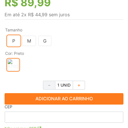
R$
89
,
99
Em até
2
x
R$
44
,
99
sem juros
Tamanho
P
M
G
Cor
:
Preto
－
＋
ADICIONAR AO CARRINHO
CEP