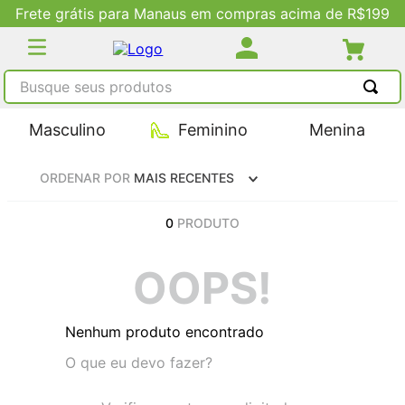
Frete grátis para Manaus em compras acima de R$199
Busque seus produtos
TERMOS MAIS BUSCADOS
Masculino
Feminino
Menina
1
º
tênis masculino
ORDENAR POR
MAIS RECENTES
2
º
tenis feminino
3
º
kenner
0
PRODUTO
4
º
adidas
OOPS!
5
º
tenis
Nenhum produto encontrado
O que eu devo fazer?