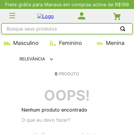
Frete grátis para Manaus em compras acima de R$199
Busque seus produtos
TERMOS MAIS BUSCADOS
Masculino
Feminino
Menina
1
º
tênis masculino
RELEVÂNCIA
2
º
tenis feminino
3
º
kenner
0
PRODUTO
4
º
adidas
OOPS!
5
º
tenis
Nenhum produto encontrado
O que eu devo fazer?