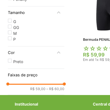
Tamanho
G
GG
M
P
Bermuda PENAL
☆
☆
☆
☆
Cor
R$
59
,
99
Em até
1
x
R$
59
Preto
Faixas de preço
R$ 59,00
–
R$ 60,00
Institucional
Central 