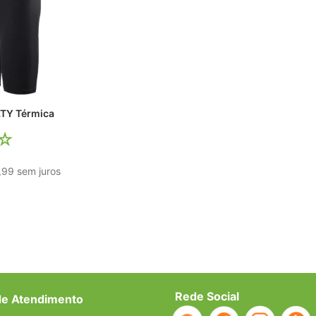
TY Térmica
☆
,
99
sem juros
Rede Social
de Atendimento