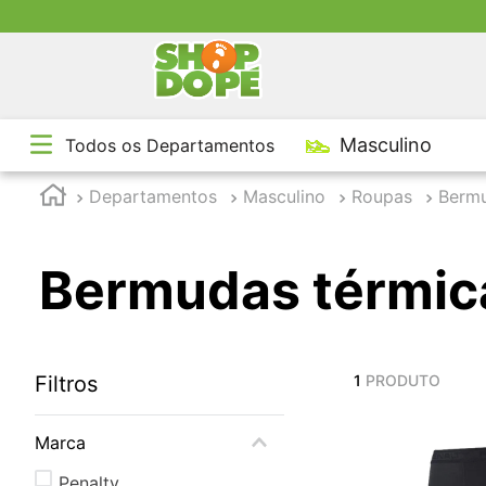
TE
Masculino
Todos os Departamentos
1
º
2
º
Departamentos
Masculino
Roupas
Berm
3
º
4
º
Bermudas térmic
5
º
Filtros
1
PRODUTO
Marca
Penalty