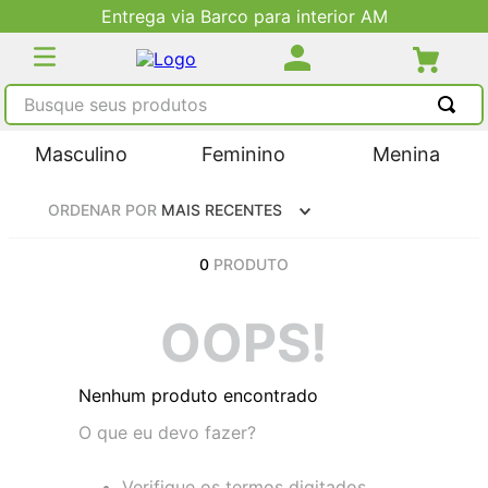
Entrega via Barco para interior AM
Busque seus produtos
TERMOS MAIS BUSCADOS
Masculino
Feminino
Menina
1
º
tênis masculino
ORDENAR POR
MAIS RECENTES
2
º
tenis feminino
3
º
kenner
0
PRODUTO
4
º
adidas
OOPS!
5
º
tenis
Nenhum produto encontrado
O que eu devo fazer?
Verifique os termos digitados.