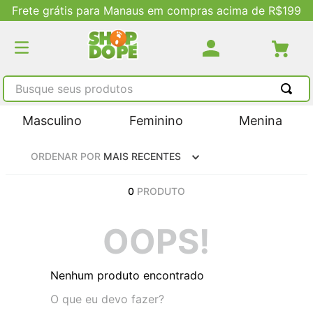
Frete grátis para Manaus em compras acima de R$199
Busque seus produtos
TERMOS MAIS BUSCADOS
Masculino
Feminino
Menina
1
º
tênis masculino
ORDENAR POR
MAIS RECENTES
2
º
tenis feminino
3
º
kenner
0
PRODUTO
4
º
adidas
OOPS!
5
º
tenis
Nenhum produto encontrado
O que eu devo fazer?