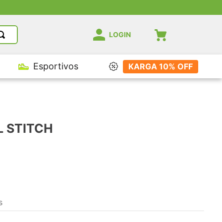
LOGIN
Esportivos
KARGA 10% OFF
L STITCH
s