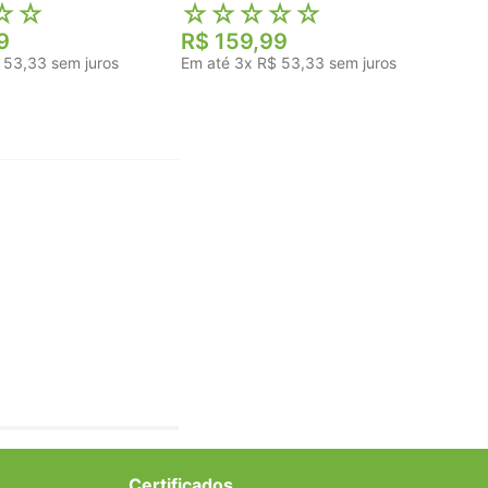
☆
☆
☆
☆
☆
☆
☆
9
R$
159
,
99
53
,
33
sem juros
Em até
3
x
R$
53
,
33
sem juros
Certificados