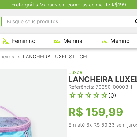
Frete grátis Manaus em compras acima de R$199
Busque seus produtos
RMOS MAIS BUSCADOS
Feminino
Menina
Menino
tênis masculino
tenis feminino
heiras
LANCHEIRA LUXEL STITCH
kenner
Luxcel
adidas
LANCHEIRA LUXE
tenis
Referência
:
70350-00003-1
☆
☆
☆
☆
☆
(
0
)
R$
159
,
99
Em até
3
x
R$
53
,
33
sem juro