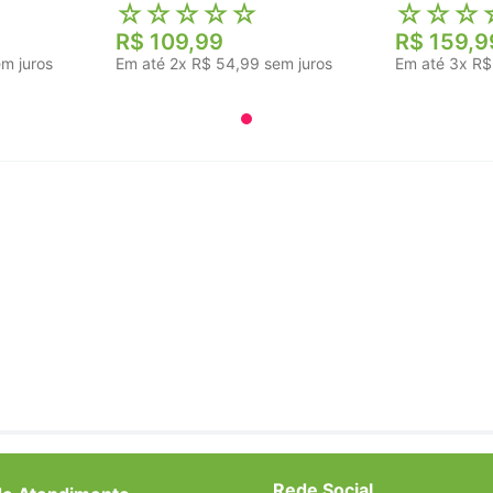
☆
☆
☆
☆
☆
☆
☆
☆
R$
109
,
99
R$
159
,
9
m juros
Em até
2
x
R$
54
,
99
sem juros
Em até
3
x
R$
Rede Social