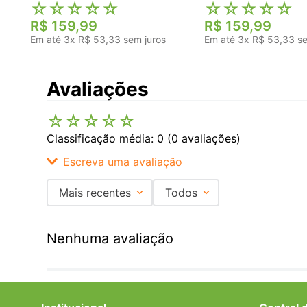
☆
☆
☆
☆
☆
☆
☆
☆
☆
☆
R$
159
,
99
R$
159
,
99
Em até
3
x
R$
53
,
33
sem juros
Em até
3
x
R$
53
,
33
se
Avaliações
☆
☆
☆
☆
☆
Classificação média: 0
(0 avaliações)
Escreva uma avaliação
Mais recentes
Todos
Adicionar avaliação
Nenhuma avaliação
Título
Avalie o produto de 1 a 5 estrelas