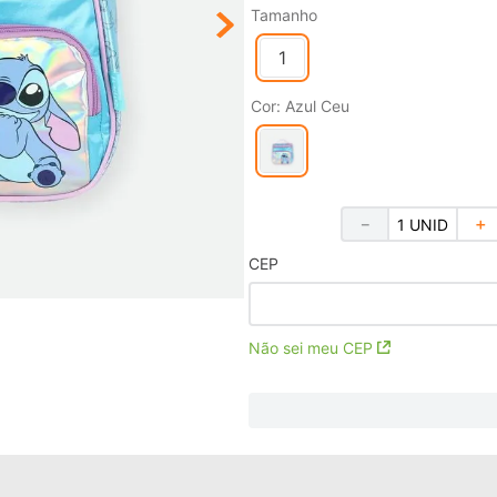
Tamanho
1
Cor
:
Azul Ceu
－
＋
CEP
Não sei meu CEP