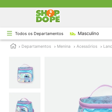
TE
Masculino
Todos os Departamentos
1
º
2
º
Departamentos
Menina
Acessórios
Lanc
3
º
4
º
5
º