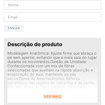
ENVIAR
Descrição do produto
Modelagem Anatômica: Ajuste firme que abraça o
pé sem apertar, evitando que a meia saia do lugar
durante os movimentos.Gestão de Umidade:
Confeccionada com um mix de fibras
selecionadas que auxiliam na rápida absorção e
evaporação do suor, mantendo os pés
secos.Zonas de Amortecimento: Reforço
estratégico nas regiões do calcanhar e da ponta
dos pés, áreas de maior impacto, garantindo
maior suavidade na pisada.Cano Curto
Invisível/Sapatilha: Altura ideal que protege o
VER MAIS
tendão contra o atrito do calçado, mantendo uma
estética discreta e moderna no tênis.Faixa