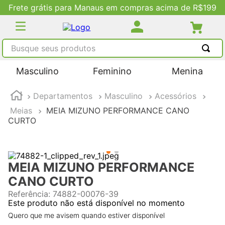
Frete grátis para Manaus em compras acima de R$199
Busque seus produtos
TERMOS MAIS BUSCADOS
Masculino
Feminino
Menina
1
º
tênis masculino
Departamentos
Masculino
Acessórios
2
º
tenis feminino
Meias
MEIA MIZUNO PERFORMANCE CANO
3
º
kenner
CURTO
4
º
adidas
5
º
tenis
MEIA MIZUNO PERFORMANCE
CANO CURTO
Referência
:
74882-00076-39
Este produto não está disponível no momento
Quero que me avisem quando estiver disponível