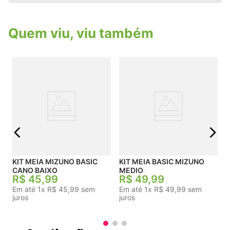
Elástica no Peito do Pé: Compressão leve na
região plantar que melhora o suporte, a
estabilidade e o ajuste geral da meia.Costura
Quem viu, viu também
Suave: Acabamento planejado para reduzir os
pontos de fricção na área dos dedos, prevenindo
a formação de bolhas.
K
j
KIT MEIA MIZUNO BASIC
KIT MEIA BASIC MIZUNO
CANO BAIXO
MEDIO
R$
45
,
99
R$
49
,
99
Em até
1
x
R$
45
,
99
sem
Em até
1
x
R$
49
,
99
sem
juros
juros