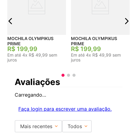
j
MOCHILA OLYMPIKUS
MOCHILA OLYMPIKUS
PRIME
PRIME
R$
199
,
99
R$
199
,
99
Em até
4
x
R$
49
,
99
sem
Em até
4
x
R$
49
,
99
sem
juros
juros
Avaliações
Carregando…
Faça login para escrever uma avaliação.
Mais recentes
Todos