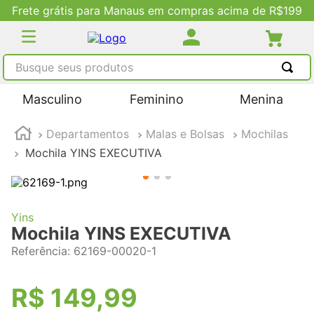
Frete grátis para Manaus em compras acima de R$199
Busque seus produtos
TERMOS MAIS BUSCADOS
Masculino
Feminino
Menina
1
º
tênis masculino
Departamentos
Malas e Bolsas
Mochilas
2
º
tenis feminino
Mochila YINS EXECUTIVA
3
º
kenner
4
º
adidas
5
º
tenis
Yins
Mochila YINS EXECUTIVA
Referência
:
62169-00020-1
R$
149
,
99