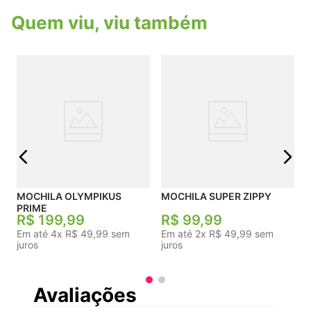
refletivas que aumentam a visibilidade, trazendo
Quem viu, viu também
muito mais segurança para os atletas que
praticam esportes em locais com pouca
iluminação. Indicado Para Dia a dia Composição
100 % Poliéster Linha Dia a dia Fechamento Com
zíperes Garantia do Fabricante Contra defeito de
fabricação Dimensões Aproximadas Altura: 44,5
Cm / Largura: 31 Cm / Profundidade: 12 Cm
Capacidade 16 Origem Importado
j
MOCHILA OLYMPIKUS
MOCHILA SUPER ZIPPY
PRIME
R$
199
,
99
R$
99
,
99
Em até
4
x
R$
49
,
99
sem
Em até
2
x
R$
49
,
99
sem
juros
juros
Avaliações