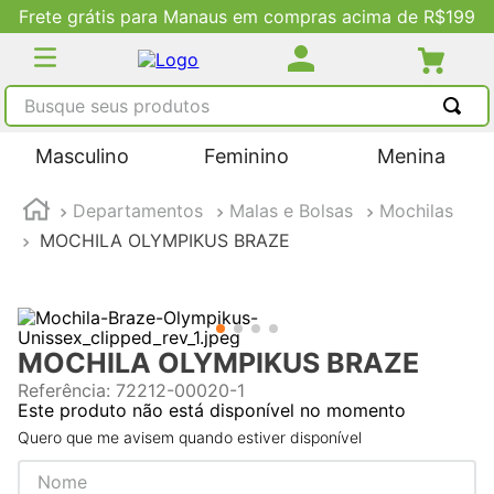
Frete grátis para Manaus em compras acima de R$199
Busque seus produtos
TERMOS MAIS BUSCADOS
Masculino
Feminino
Menina
1
º
tênis masculino
Departamentos
Malas e Bolsas
Mochilas
2
º
tenis feminino
MOCHILA OLYMPIKUS BRAZE
3
º
kenner
4
º
adidas
5
º
tenis
MOCHILA OLYMPIKUS BRAZE
Referência
:
72212-00020-1
Este produto não está disponível no momento
Quero que me avisem quando estiver disponível