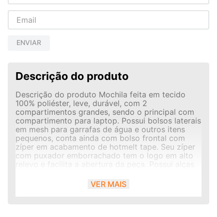
ENVIAR
Descrição do produto
Descrição do produto Mochila feita em tecido
100% poliéster, leve, durável, com 2
compartimentos grandes, sendo o principal com
compartimento para laptop. Possui bolsos laterais
em mesh para garrafas de água e outros itens
pequenos, conta ainda com bolso frontal com
zíper em acabamento de hotmelt tape. Seu zíper
com puxador emborrachado tem o logo em alto
relevo e facilita a abertura da peça. Possui alças
com reguladores que permitem o ajuste firme ao
corpo, além da alça de mão que dá uma opção
VER MAIS
prática para carregar a mochila. Inclui logo
assinatura Olympikus em destaque na base da
peça. Composição: 100% Poliéster. Tecnologia:
Refletivo - Tecnologia com propriedades