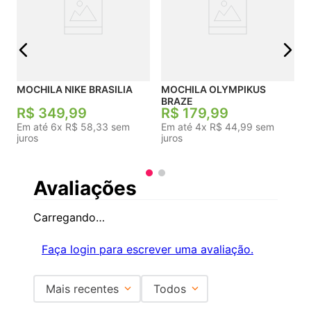
Bolso Frontal Capacidade 16 L
j
MOCHILA NIKE BRASILIA
MOCHILA OLYMPIKUS
BRAZE
R$
349
,
99
R$
179
,
99
Em até
6
x
R$
58
,
33
sem
Em até
4
x
R$
44
,
99
sem
juros
juros
Avaliações
Carregando…
Faça login para escrever uma avaliação.
Mais recentes
Todos