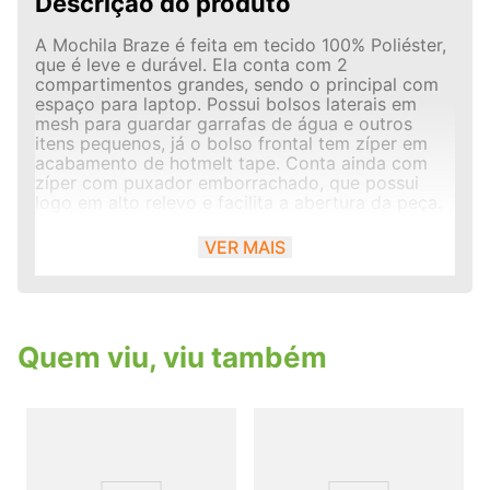
Descrição do produto
A Mochila Braze é feita em tecido 100% Poliéster,
que é leve e durável. Ela conta com 2
compartimentos grandes, sendo o principal com
espaço para laptop. Possui bolsos laterais em
mesh para guardar garrafas de água e outros
itens pequenos, já o bolso frontal tem zíper em
acabamento de hotmelt tape. Conta ainda com
zíper com puxador emborrachado, que possui
logo em alto relevo e facilita a abertura da peça.
Suas alças com reguladores permitem o ajuste
firme ao corpo, além da alça de mão que é uma
VER MAIS
opção prática para carregar a mochila. Possui
ainda logo Olympikus em destaque na base da
peça.Composição: 100% Poliéster. Tecnologia:
Refletivo - Tecnologia com propriedades
refletivas que aumentam a visibilidade,trazendo
Quem viu, viu também
muito mais segurança para os atletas que
praticam esportes em locais com pouca
iluminação. Indicado Para Casual Composição
100% Poliéster Linha Casual Tecnologia Refletivo
Garantia do Fabricante Contra defeito de
fabricação Dimensões Aproximadas Altura:
44,5cm, Largura: 31cm e Profundidade 12cm