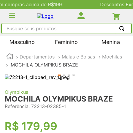
9
Descontos Exclusivos no Site
Busque seus produtos
TERMOS MAIS BUSCADOS
Masculino
Feminino
Menina
1
º
tênis masculino
Departamentos
Malas e Bolsas
Mochilas
2
º
tenis feminino
MOCHILA OLYMPIKUS BRAZE
3
º
kenner
4
º
adidas
5
º
tenis
Olympikus
MOCHILA OLYMPIKUS BRAZE
Referência
:
72213-02385-1
R$
179
,
99