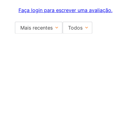
Faça login para escrever uma avaliação.
Mais recentes
Todos
Nenhuma avaliação
Institucional
+
Central de Atendimento
+
Redes Sociais
Formas de pagamento
Certificados