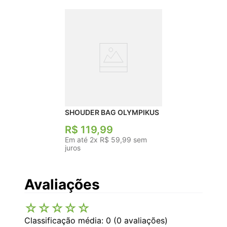
de alta resistência, essa bolsa é fácil de limpar,
não amassa, seca rápido e suporta o uso intenso
do dia a dia. Design Moderno com Detalhes de
Qualidade Zíper com puxador emborrachado,
logo Olympikus em alto-relevo e silk exclusivo da
marca. Funcionalidade e estilo em cada detalhe.
Características Técnicas Dimensões Aproximadas:
Altura: 27 cm | Largura: 50 cm | Profundidade: 27
cm | Capacidade: 29L Composição: 100%
Poliéster Fechamento: Zíper Alças: de mão e de
ombro (ajustável)
SHOUDER BAG OLYMPIKUS
R$
119
,
99
Em até
2
x
R$
59
,
99
sem
juros
Avaliações
☆
☆
☆
☆
☆
Classificação média: 0
(0 avaliações)