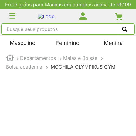
Frete grátis para Manaus em compras acima de R$199
Busque seus produtos
TERMOS MAIS BUSCADOS
Masculino
Feminino
Menina
1
º
tênis masculino
Departamentos
Malas e Bolsas
2
º
tenis feminino
Bolsa academia
MOCHILA OLYMPIKUS GYM
3
º
kenner
4
º
adidas
5
º
tenis