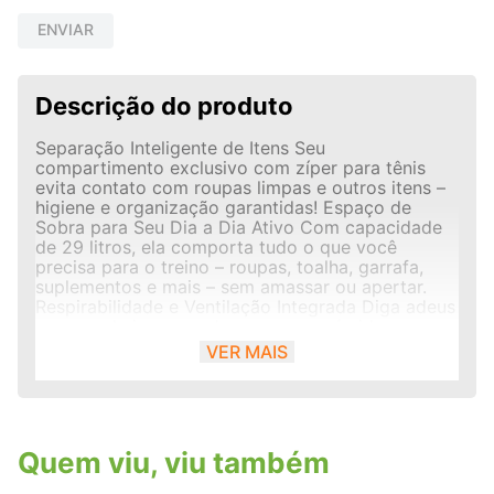
ENVIAR
Descrição do produto
Separação Inteligente de Itens Seu
compartimento exclusivo com zíper para tênis
evita contato com roupas limpas e outros itens –
higiene e organização garantidas! Espaço de
Sobra para Seu Dia a Dia Ativo Com capacidade
de 29 litros, ela comporta tudo o que você
precisa para o treino – roupas, toalha, garrafa,
suplementos e mais – sem amassar ou apertar.
Respirabilidade e Ventilação Integrada Diga adeus
ao mau cheiro causado por roupas úmidas ou
tênis suados. A ventilação especial garante
VER MAIS
frescor durante todo o uso. Conforto no
Transporte Cansado de alças desconfortáveis que
machucam o ombro? A Gym SM vem com alça
ajustável com shoulder pad acolchoado, além de
alças de mão reforçadas – leveza e estabilidade
Quem viu, viu também
até nos dias mais corridos. Durabilidade para
Acompanhar Sua Rotina Feita 100% em poliéster