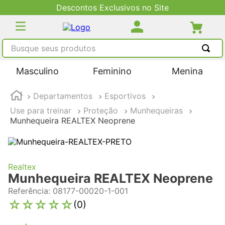
contos Exclusivos no Site
Entreg
Busque seus produtos
TERMOS MAIS BUSCADOS
Masculino
Feminino
Menina
1
º
tênis masculino
Departamentos
Esportivos
2
º
tenis feminino
Use para treinar
Proteção
Munhequeiras
3
º
kenner
Munhequeira REALTEX Neoprene
4
º
adidas
5
º
tenis
Realtex
Munhequeira REALTEX Neoprene
Referência
:
08177-00020-1-001
☆
☆
☆
☆
☆
(
0
)