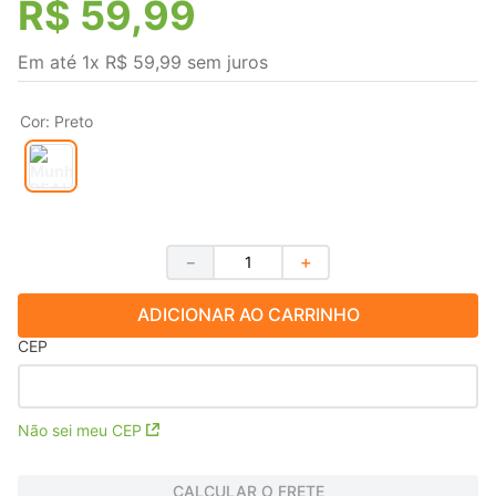
R$
59
,
99
Em até
1
x
R$
59
,
99
sem juros
Cor
:
Preto
－
＋
ADICIONAR AO CARRINHO
CEP
Não sei meu CEP
CALCULAR O FRETE