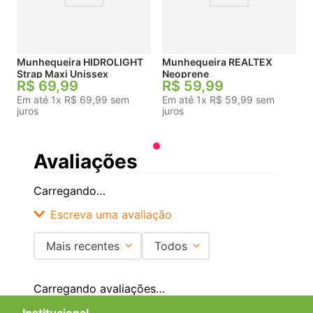
Munhequeira HIDROLIGHT
Munhequeira REALTEX
Strap Maxi Unissex
Neoprene
R$
69
,
99
R$
59
,
99
Em até
1
x
R$
69
,
99
sem
Em até
1
x
R$
59
,
99
sem
juros
juros
Avaliações
Carregando…
Escreva uma avaliação
Mais recentes
Todos
Adicionar avaliação
Carregando avaliações…
Título