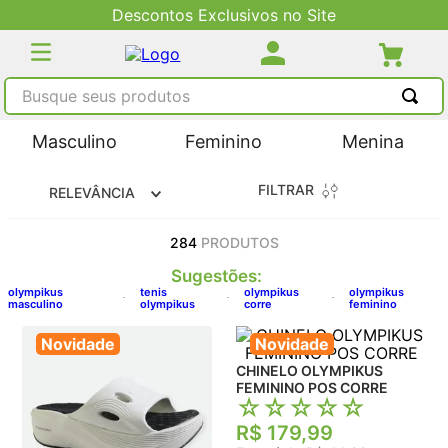
Entrega via Barco para interior AM
Busque seus produtos
TERMOS MAIS BUSCADOS
Masculino
Feminino
Menina
1
º
tênis masculino
FILTRAR
RELEVÂNCIA
2
º
tenis feminino
3
º
kenner
284
PRODUTOS
4
º
adidas
Sugestões
:
olympikus
tenis
olympikus
olympikus
masculino
olympikus
corre
feminino
5
º
tenis
Novidade
Novidade
CHINELO OLYMPIKUS
FEMININO POS CORRE
☆
☆
☆
☆
☆
R$
179
,
99