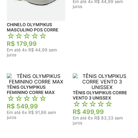
Em até
4
x
R$
44
,
99
sem
juros
CHINELO OLYMPIKUS
MASCULINO POS CORRE
☆
☆
☆
☆
☆
R$
179
,
99
Em até
4
x
R$
44
,
99
sem
juros
TÊNIS OLYMPIKUS
FEMININO CORRE MAX
TÊNIS OLYMPIKUS CORRE
☆
☆
☆
☆
☆
VENTO 3 UNISSEX
☆
☆
☆
☆
☆
R$
549
,
99
R$
499
,
99
Em até
6
x
R$
91
,
66
sem
juros
Em até
6
x
R$
83
,
33
sem
juros